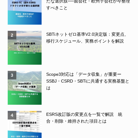
たな選択肢──親会社・欧州子会社が今整理
すべきこと
SBTiネットゼロ基準V2.0決定版：変更点、
2
移行スケジュール、実務ポイントを解説
Scope3対応は「データ収集」が重要ー
3
SSBJ・CSRD・SBTiに共通する実務基盤と
は
ESRS改訂版の変更点を一覧で解説 統
4
合・削除・維持された項目とは