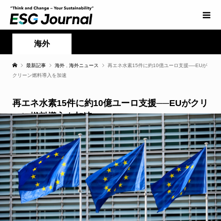
海外
最新記事
海外
,
海外ニュース
再エネ水素15件に約10億ユーロ支援──EUが
クリーン燃料導入を加速
再エネ水素15件に約10億ユーロ支援──EUがクリ
ーン燃料導入を加速