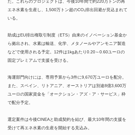
た。これらのプロジェクトは、今後10年間で約220万トンの再
エネ水素を生産し、1,500万トン超のCO₂排出回避が見込まれて
いる。
助成はEU排出権取引制度（ETS）由来のイノベーション基金か
ら拠出され、水素は輸送、化学、メタノールやアンモニア製造
などで使用される予定。12件は1kgあたり0.20～0.60ユーロの
固定プレミアムで支援を受ける。
海運部門向けには、専用予算から3件に9,670万ユーロを配分。
また、スペイン、リトアニア、オーストリアは別途8億3,600万
ユーロの国家資金を「オークション・アズ・ア・サービス」枠
で配分予定。
選定案件は今後CINEAと助成契約を結び、最大10年間の支援を
受けて再エネ水素の生産を開始する見込み。