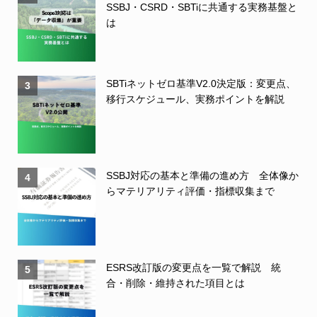
SSBJ・CSRD・SBTiに共通する実務基盤と
は
SBTiネットゼロ基準V2.0決定版：変更点、
3
移行スケジュール、実務ポイントを解説
SSBJ対応の基本と準備の進め方 全体像か
4
らマテリアリティ評価・指標収集まで
ESRS改訂版の変更点を一覧で解説 統
5
合・削除・維持された項目とは