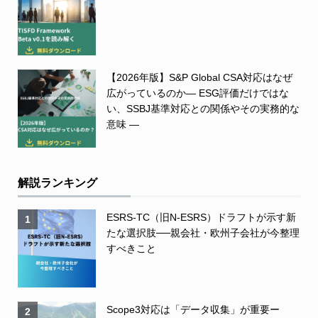
【2026年版】S&P Global CSA対応はなぜ
広がっているのか― ESG評価だけではな
い、SSBJ基準対応との関係やその実務的な
意味 ―
解説ランキング
ESRS-TC（旧N-ESRS）ドラフトが示す新
1
たな選択肢──親会社・欧州子会社が今整理
すべきこと
Scope3対応は「データ収集」が重要ー
2