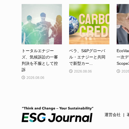
トータルエナジー
ベラ、S&Pグローバ
EcoVa
ズ、気候訴訟の一審
ル・エナジーと共同
一次デ
判決を不服として控
で新型カー...
Scop
訴
2026.08.06
2026
2026.08.06
運営会社