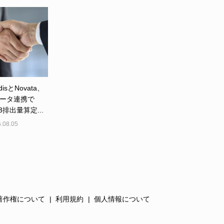
disとNovata、
ータ連携で
e3排出量算定...
.08.05
著作権について
利用規約
個人情報について