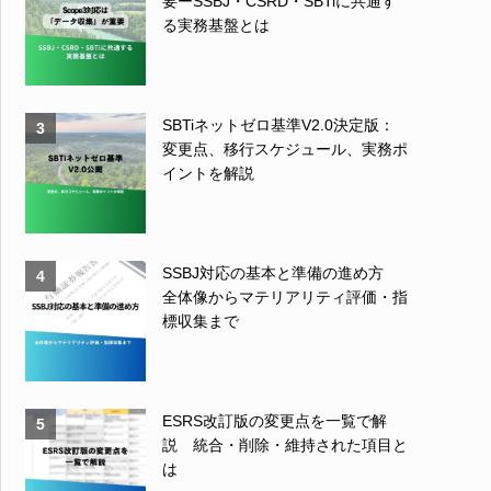
要ーSSBJ・CSRD・SBTiに共通す
る実務基盤とは
SBTiネットゼロ基準V2.0決定版：
3
変更点、移行スケジュール、実務ポ
イントを解説
SSBJ対応の基本と準備の進め方
4
全体像からマテリアリティ評価・指
標収集まで
ESRS改訂版の変更点を一覧で解
5
説 統合・削除・維持された項目と
は