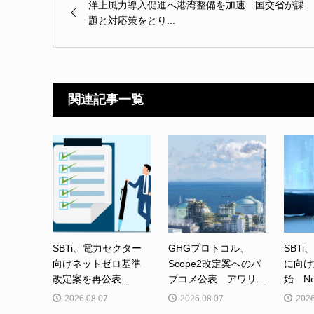
洋上風力導入促進へ港湾整備を加速 国交省が課
題と対応策をとり...
関連記事一覧
SBTi、電力セクター
GHGプロトコル、
SBTi
向けネットゼロ基準
Scope2改定案へのパ
に向け
改定案を再公表...
ブコメ公表 アワリ...
始 Net-
2026.08.07
2026.08.07
2026