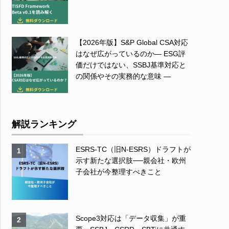
【2026年版】S&P Global CSA対応
はなぜ広がっているのか― ESG評
価だけではない、SSBJ基準対応と
の関係やその実務的な意味 ―
解説ランキング
ESRS-TC（旧N-ESRS）ドラフトが
1
示す新たな選択肢──親会社・欧州
子会社が今整理すべきこと
Scope3対応は「データ収集」が重
2