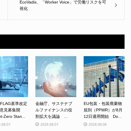
EcoVadis、「Worker Voice」で労働リスクを可
視化
、FLAG基準改定
金融庁、サステナブ
EU包装・包装廃棄物
意見募集開
ルファイナンスの役
規則（PPWR）が8月
Zero Stan...
割拡大を議論 ...
12日適用開始 Do...
.08.07
2026.08.07
2026.08.06