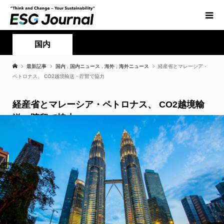
国内
最新記事
国内
,
国内ニュース
,
海外
,
海外ニュース
経産省とマレーシア・
ペトロナス、 CO2越境輸送・貯留で協力
経産省とマレーシア・ペトロナス、 CO2越境輸
送・貯留で協力