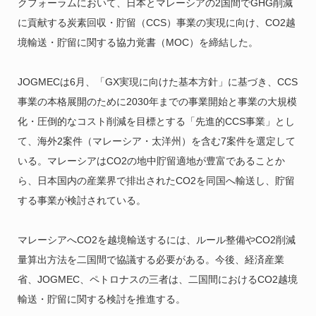
クフォーラムにおいて、日本とマレーシアの2国間でGHG削減
に貢献する炭素回収・貯留（CCS）事業の実現に向け、CO2越
境輸送・貯留に関する協力覚書（MOC）を締結した。
JOGMECは6月、「GX実現に向けた基本方針」に基づき、CCS
事業の本格展開のために2030年までの事業開始と事業の大規模
化・圧倒的なコスト削減を目標とする「先進的CCS事業」とし
て、海外2案件（マレーシア・太洋州）を含む7案件を選定して
いる。マレーシアはCO2の地中貯留適地が豊富であることか
ら、日本国内の産業界で排出されたCO2を同国へ輸送し、貯留
する事業が検討されている。
マレーシアへCO2を越境輸送するには、ルール整備やCO2削減
量算出方法を二国間で協議する必要がある。今後、経済産業
省、JOGMEC、ペトロナスの三者は、二国間におけるCO2越境
輸送・貯留に関する検討を推進する。