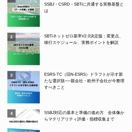
SSBJ・CSRD・SBTiに共通する実務基盤と
は
SBTiネットゼロ基準V2.0決定版：変更点、
2
移行スケジュール、実務ポイントを解説
ESRS-TC（旧N-ESRS）ドラフトが示す新
3
たな選択肢──親会社・欧州子会社が今整理
すべきこと
SSBJ対応の基本と準備の進め方 全体像か
4
らマテリアリティ評価・指標収集まで