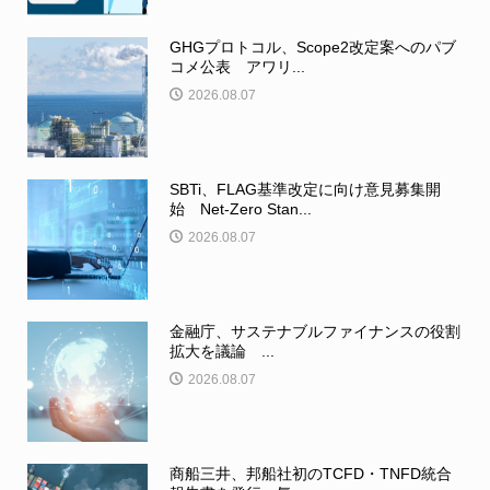
GHGプロトコル、Scope2改定案へのパブ
コメ公表 アワリ...
2026.08.07
SBTi、FLAG基準改定に向け意見募集開
始 Net-Zero Stan...
2026.08.07
金融庁、サステナブルファイナンスの役割
拡大を議論 ...
2026.08.07
商船三井、邦船社初のTCFD・TNFD統合