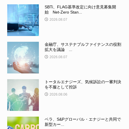
SBTi、FLAG基準改定に向け意見募集開
始 Net-Zero Stan...
2026.08.07
金融庁、サステナブルファイナンスの役割
拡大を議論 ...
2026.08.07
トータルエナジーズ、気候訴訟の一審判決
を不服として控訴
2026.08.06
ベラ、S&Pグローバル・エナジーと共同で
新型カー...