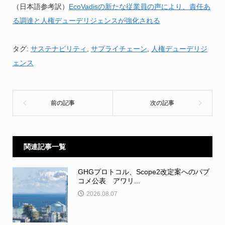
（日本語参考訳）
EcoVadisの新たな従業員の声により、責任あ
る調達と人権デューデリジェンスが強化される
タグ:
サステナビリティ
,
サプライチェーン
,
人権デューデリジ
ェンス
関連記事一覧
GHGプロトコル、Scope2改定案へのパブ
コメ公表 アワリ...
2026.08.07