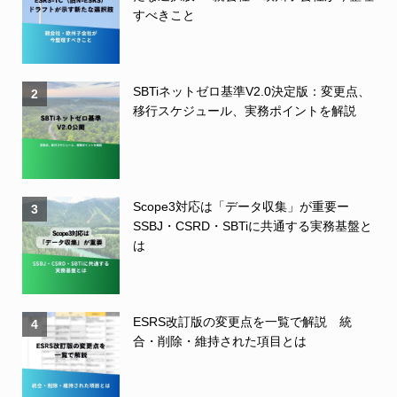
すべきこと
SBTiネットゼロ基準V2.0決定版：変更点、
2
移行スケジュール、実務ポイントを解説
Scope3対応は「データ収集」が重要ー
3
SSBJ・CSRD・SBTiに共通する実務基盤と
は
ESRS改訂版の変更点を一覧で解説 統
4
合・削除・維持された項目とは