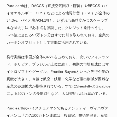
Puro.earthは、DACCS（直接空気回収・貯留）やBECCS（バ
イオエネルギー・CCS）などによる地質貯留（GSC）が全体の
34.3%、バイオ炭が34.1%と、いずれも高精度かつスケーラブ
ルな除去手法である点を強調した。クレジット発行のうち、
52%強に当たる57万トン分はすでに引き取られており、企業の
カーボンオフセットとして実際に活用されている。
発行実績は米国が全体の45%を占めており、次いでフィンラン
ド、ボリビア、ブラジルが上位に続く。初期の市場形成にはマ
イクロソフトやグーグル、Frontier Buyersといった先行企業の
貢献が大きく、今後は航空・鉄鋼・化学など排出削減が困難な
産業の参加拡大が期待されている。すでにSkiesFiftyとGigablue
による20万トンの長期取引など、大型契約も現れ始めている。
Puro.earthのバイスチェアマンであるアンッティ・ヴィハヴァ
イネンは「この100万トン達成は、投資家、技術開発者、意欲