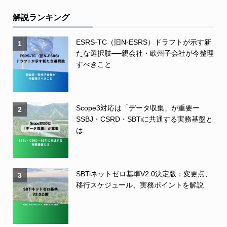
解説ランキング
ESRS-TC（旧N-ESRS）ドラフトが示す新
1
たな選択肢──親会社・欧州子会社が今整理
すべきこと
Scope3対応は「データ収集」が重要ー
2
SSBJ・CSRD・SBTiに共通する実務基盤と
は
SBTiネットゼロ基準V2.0決定版：変更点、
3
移行スケジュール、実務ポイントを解説