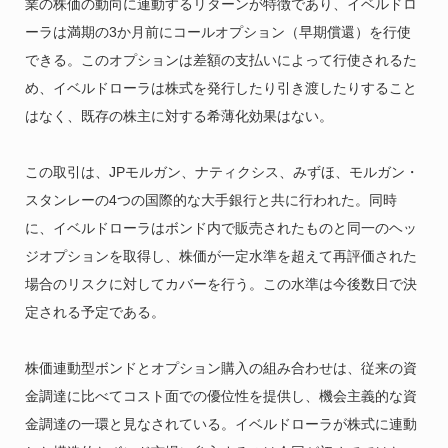
業の株価の動向に連動するリターンが特徴であり、イベルドロ
ーラは満期の3か月前にコールオプション（早期償還）を行使
できる。このオプションは差額の支払いによって行使されるた
め、イベルドローラは株式を発行したり引き渡したりすること
はなく、既存の株主に対する希薄化効果はない。
この取引は、JPモルガン、ナティクシス、みずほ、モルガン・
スタンレーの4つの国際的な大手銀行と共に行われた。同時
に、イベルドローラはボンド内で販売されたものと同一のヘッ
ジオプションを取得し、株価が一定水準を超えて再評価された
場合のリスクに対してカバーを行う。この水準は今後数日で決
定される予定である。
株価連動型ボンドとオプション購入の組み合わせは、従来の資
金調達に比べてコスト面での優位性を提供し、機会主義的な資
金調達の一環と見なされている。イベルドローラが株式に連動