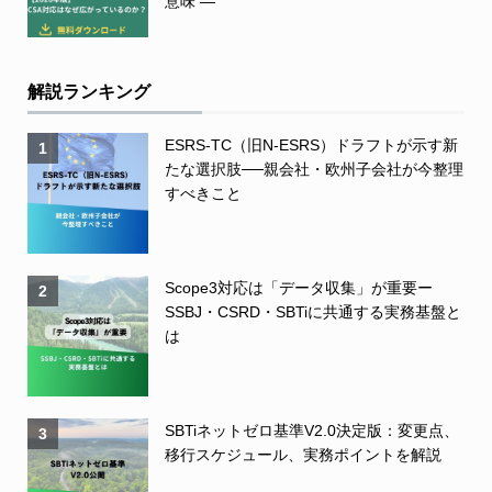
意味 ―
解説ランキング
ESRS-TC（旧N-ESRS）ドラフトが示す新
1
たな選択肢──親会社・欧州子会社が今整理
すべきこと
Scope3対応は「データ収集」が重要ー
2
SSBJ・CSRD・SBTiに共通する実務基盤と
は
SBTiネットゼロ基準V2.0決定版：変更点、
3
移行スケジュール、実務ポイントを解説