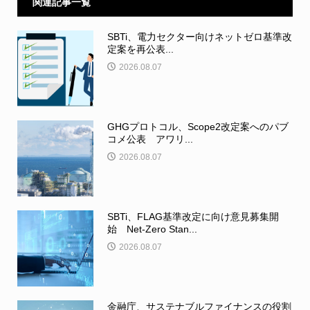
関連記事一覧
SBTi、電力セクター向けネットゼロ基準改
定案を再公表...
2026.08.07
GHGプロトコル、Scope2改定案へのパブ
コメ公表 アワリ...
2026.08.07
SBTi、FLAG基準改定に向け意見募集開
始 Net-Zero Stan...
2026.08.07
金融庁、サステナブルファイナンスの役割