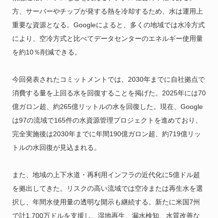
方、サーバーやチップが発する熱を冷却するため、水は運用上
重要な資源となる。Googleによると、多くの地域では水冷方式
により、空冷方式と比べてデータセンターのエネルギー使用量
を約10％削減できる。
今回発表されたコミットメントでは、2030年までに自社拠点で
消費する量を上回る水を回復することを掲げた。2025年には70
億ガロン超、約265億リットルの水を回復した。現在、Google
は97の流域で165件の水資源管理プロジェクトを進めており、
完全実施後は2030年までに年間190億ガロン超、約719億リッ
トルの水回復が見込まれる。
また、地域の上下水道・再利用インフラの近代化に5億ドル超
を拠出してきた。リスクの高い流域では空冷または再生水を選
択し、年間水使用量の透明な開示も継続する。新たに米国7州
で計1,700万ドルを支援し、湿地再生、漏水検知、水質改善な