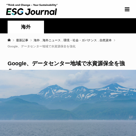
海外
最新記事
海外
,
海外ニュース
,
環境・社会・ガバナンス
,
自然資本
Google、データセンター地域で水資源保全を強化
Google、データセンター地域で水資源保全を強
化