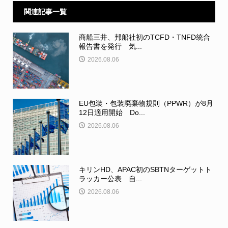
関連記事一覧
商船三井、邦船社初のTCFD・TNFD統合
報告書を発行 気...
2026.08.06
EU包装・包装廃棄物規則（PPWR）が8月
12日適用開始 Do...
2026.08.06
キリンHD、APAC初のSBTNターゲットト
ラッカー公表 自...
2026.08.06