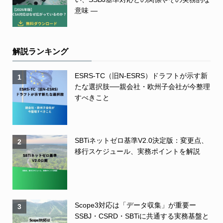
意味 ―
解説ランキング
ESRS-TC（旧N-ESRS）ドラフトが示す新
1
たな選択肢──親会社・欧州子会社が今整理
すべきこと
SBTiネットゼロ基準V2.0決定版：変更点、
2
移行スケジュール、実務ポイントを解説
Scope3対応は「データ収集」が重要ー
3
SSBJ・CSRD・SBTiに共通する実務基盤と