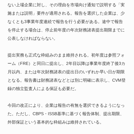
ない上場企業に対し、その理由を市場向け通知で説明する「実
施または説明」要件が適用される。報告を選択した企業は、少
なくとも3事業年度連続で報告を行う必要がある。途中で報告
を停止する場合は、停止前年度の年次財務諸表提出期限までに
公表しなければならない。
提出実務も正式な枠組みのまま維持される。初年度は参照フォ
ーム（FRE）と同日に提出し、2年目以降は事業年度終了後3カ
月以内、または年次財務諸表の提出日のいずれか早い日が期限
となる。報告書は財務諸表などとは別に明確に表示し、CVM登
録の独立監査人による保証も必要だ。
今回の改正により、企業は報告の有無を選択できるようになっ
た。ただし、CBPS・ISSB基準に基づく報告体制、提出期限、
外部保証という基本的な枠組みは維持されている。