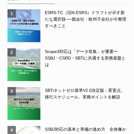
ESRS-TC（旧N-ESRS）ドラフトが示す新
1
たな選択肢──親会社・欧州子会社が今整理
すべきこと
Scope3対応は「データ収集」が重要ー
2
SSBJ・CSRD・SBTiに共通する実務基盤と
は
SBTiネットゼロ基準V2.0決定版：変更点、
3
移行スケジュール、実務ポイントを解説
SSBJ対応の基本と準備の進め方 全体像か
4