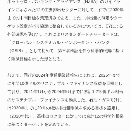
ネットゼロ・バンキング・アライアンス（NZBA）のガイドラ
インに示された12の主要排出セクターに対して、すでに2030年
までの中間目標を策定済みである。また、排出量の測定やター
ゲット設定がパリ協定に整合しているかについては、EYによる
外部確認を受けた。これによりスタンダードチャータードは、
「グローバル・システミカル・インポータント・バンク
（GSIB）」として初めて、第三者検証を伴う科学的根拠に基づ
く削減目標を示した形となる。
加えて、同行の2024年度通期業績報告によれば、2025年まで
に年間10億ドルのサステナブル・ファイナンス収益を目標とし
ており、2021年1月から2024年9月までに累計1,210億ドル相当
のサステナブル・ファイナンスを動員した。石油・ガス向けに
は2030年までに29％の絶対排出量削減を求める目標を設定し
（2020年比）、高排出セクターに対しては合計12の科学的根拠
に基づくターゲットを定めている。