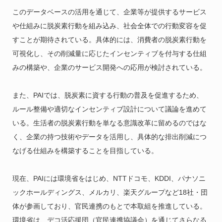
このデータベースの活用を通じて、企業等が提供するサービス
や仕組みに脱炭素行動を組み込み、社会全体での行動変容を促
すことが期待されている。具体的には、消費者の脱炭素行動を
可視化し、その削減量に応じたインセンティブを付与する仕組
みの構築や、企業のサービス開発への応用が検討されている。
また、PAIでは、脱炭素に資する行動の普及を促進するため、
ルール整備や適切なインセンティブ設計について議論を進めて
いる。生活者の脱炭素行動を単なる意識改革に留めるのではな
く、企業の持つ技術やデータを活用し、具体的な排出削減につ
なげる仕組みを構築することを目指している。
現在、PAIには環境省をはじめ、NTTドコモ、KDDI、パナソニ
ックホールディングス、メルカリ、楽天グループなど18社・団
体が参画しており、官民連携のもとで本取組を推進している。
環境省は、デコ活応援団（官民連携協議会）を通じてさらなる