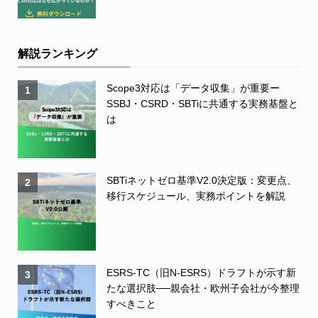
解説ランキング
Scope3対応は「データ収集」が重要ー
1
SSBJ・CSRD・SBTiに共通する実務基盤と
は
SBTiネットゼロ基準V2.0決定版：変更点、
2
移行スケジュール、実務ポイントを解説
ESRS-TC（旧N-ESRS）ドラフトが示す新
3
たな選択肢──親会社・欧州子会社が今整理
すべきこと