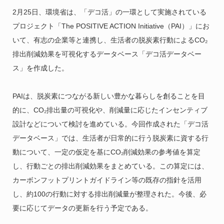
2月25日、環境省は、「デコ活」の一環として実施されている
プロジェクト「The POSITIVE ACTION Initiative（PAI）」にお
いて、有志の企業等と連携し、生活者の脱炭素行動によるCO₂
排出削減効果を可視化するデータベース「デコ活データベー
ス」を作成した。
PAIは、脱炭素につながる新しい豊かな暮らしを創ることを目
的に、CO₂排出量の可視化や、削減量に応じたインセンティブ
設計などについて検討を進めている。今回作成された「デコ活
データベース」では、生活者が日常的に行う脱炭素に資する行
動について、一定の仮定を基にCO₂削減効果の参考値を算定
し、行動ごとの排出削減効果をまとめている。この算定には、
カーボンフットプリントガイドライン等の既存の指針を活用
し、約100の行動に対する排出削減量が整理された。今後、必
要に応じてデータの更新を行う予定である。