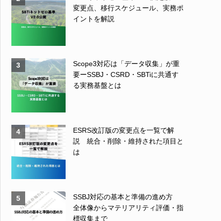
変更点、移行スケジュール、実務ポ
イントを解説
Scope3対応は「データ収集」が重
3
要ーSSBJ・CSRD・SBTiに共通す
る実務基盤とは
ESRS改訂版の変更点を一覧で解
4
説 統合・削除・維持された項目と
は
SSBJ対応の基本と準備の進め方
5
全体像からマテリアリティ評価・指
標収集まで