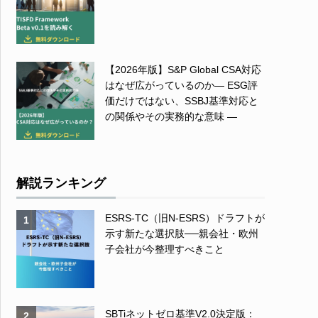
【2026年版】S&P Global CSA対応
はなぜ広がっているのか― ESG評
価だけではない、SSBJ基準対応と
の関係やその実務的な意味 ―
解説ランキング
ESRS-TC（旧N-ESRS）ドラフトが
1
示す新たな選択肢──親会社・欧州
子会社が今整理すべきこと
SBTiネットゼロ基準V2.0決定版：
2