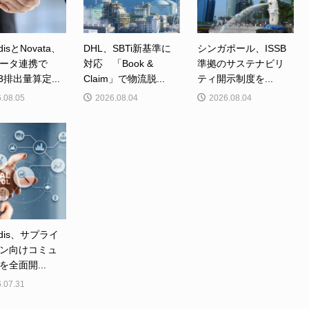
disとNovata、
DHL、SBTi新基準に
シンガポール、ISSB
ータ連携で
対応 「Book &
準拠のサステナビリ
e3排出量算定...
Claim」で物流脱...
ティ開示制度を...
.08.05
2026.08.04
2026.08.04
adis、サプライ
ン向けコミュ
を全面開...
.07.31