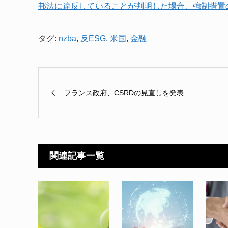
邦法に違反していることが判明した場合、強制措置
タグ:
nzba
,
反ESG
,
米国
,
金融
フランス政府、CSRDの見直しを発表
関連記事一覧