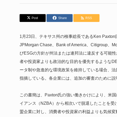
Post
Share
RSS
1月23日、テキサス州の検事総長であるKen Paxton氏と
JPMorgan Chase、Bank of America、Citig
びESGの方針が州法または連邦法に違反する可能
者や投資家よりも政治的な目的を優先するようなDE
ータ制や急進的な環境政策を維持している場合、法
指摘している。各企業には、追加の審査のために説
この書簡は、Paxton氏の強い働きかけにより、
イアンス（NZBA）から相次いで脱退したことを受
盟企業に対し、消費者や投資家の利益よりも気候変動