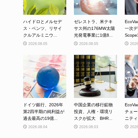
ハイドロとメルセデ
ゼレストラ、米テキ
EcoVa
ス・ベンツ、リサイ
サス州の176MW太陽
一次デ
クルアルミニウ...
光発電事業に1億8...
Scop
2026.08.05
2026.08.05
2026
ドイツ銀行、2026年
中国企業の移行鉱物
EcoV
第2四半期の純利益が
投資、人権・環境リ
チェー
過去最高の19億...
スクが拡大 BHR...
ニティ
2026.08.04
2026.08.03
2026