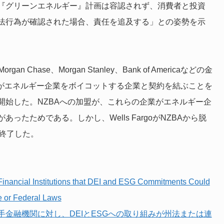
『グリーンエネルギー』計画は容認されず、消費者と投資
法行為が確認された場合、責任を追及する」との姿勢を示
gan Chase、Morgan Stanley、Bank of Americaなどの金
（政府機関がエネルギー企業をボイコットする企業と契約を結ぶことを
開始した。NZBAへの加盟が、これらの企業がエネルギー企
たためである。しかし、Wells FargoがNZBAから脱
を終了した。
Finan­cial Insti­tu­tions that DEI and ESG Com­mit­ments Could
e or Fed­er­al Laws
金融機関に対し、DEIとESGへの取り組みが州法または連