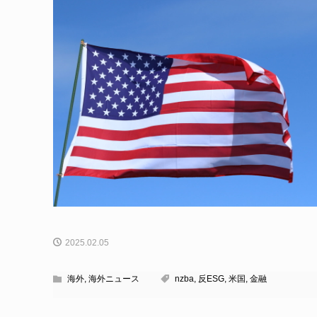
2025.02.05
海外
,
海外ニュース
nzba
,
反ESG
,
米国
,
金融