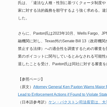
氏は、「違法な人種・性別に基づくクォータ制度や
家に対する法的義務を順守するよう強く求める。違
した。
さらに、Paxton氏は2023年10月、Wells Fargo、JPMor
融機関に対し、Texas州のSenate Bill 13
禁止する法律）への適合性を調査するための審査を
業のボイコットに関与しているとみなされる可能性があっ
退したことを受け、Paxton氏は同社に対する審査
【参照ページ】
（原文）
Attor­ney Gen­er­al Ken Pax­ton Warns Major 
Lead to Enforce­ment Actions if Found to Vio­late Stat
（日本語参考訳）
ケン・パクストン司法長官は、大手