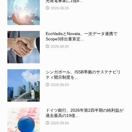
光発電事業に1億8...
2026.08.05
EcoVadisとNovata、一次データ連携で
Scope3排出量算定...
2026.08.05
シンガポール、ISSB準拠のサステナビリ
ティ開示制度を...
2026.08.04
ドイツ銀行、2026年第2四半期の純利益が
過去最高の19億...
2026.08.04