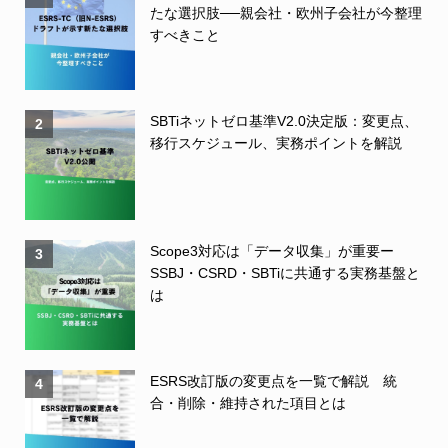
たな選択肢──親会社・欧州子会社が今整理
すべきこと
SBTiネットゼロ基準V2.0決定版：変更点、
2
移行スケジュール、実務ポイントを解説
Scope3対応は「データ収集」が重要ー
3
SSBJ・CSRD・SBTiに共通する実務基盤と
は
ESRS改訂版の変更点を一覧で解説 統
4
合・削除・維持された項目とは