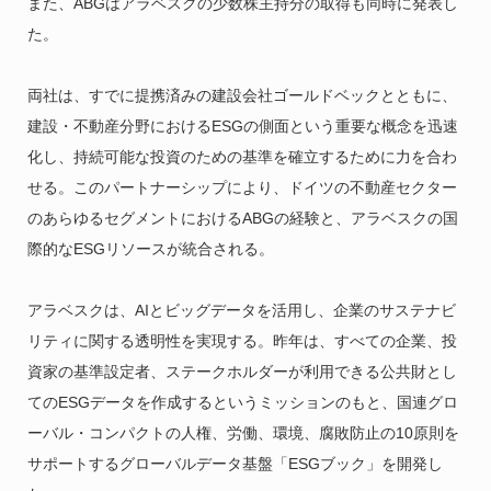
また、ABGはアラベスクの少数株主持分の取得も同時に発表し
た。
両社は、すでに提携済みの建設会社ゴールドベックとともに、
建設・不動産分野におけるESGの側面という重要な概念を迅速
化し、持続可能な投資のための基準を確立するために力を合わ
せる。このパートナーシップにより、ドイツの不動産セクター
のあらゆるセグメントにおけるABGの経験と、アラベスクの国
際的なESGリソースが統合される。
アラベスクは、AIとビッグデータを活用し、企業のサステナビ
リティに関する透明性を実現する。昨年は、すべての企業、投
資家の基準設定者、ステークホルダーが利用できる公共財とし
てのESGデータを作成するというミッションのもと、国連グロ
ーバル・コンパクトの人権、労働、環境、腐敗防止の10原則を
サポートするグローバルデータ基盤「ESGブック」を開発し