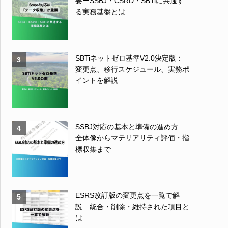
要ーSSBJ・CSRD・SBTiに共通す
る実務基盤とは
SBTiネットゼロ基準V2.0決定版：
3
変更点、移行スケジュール、実務ポ
イントを解説
SSBJ対応の基本と準備の進め方
4
全体像からマテリアリティ評価・指
標収集まで
ESRS改訂版の変更点を一覧で解
5
説 統合・削除・維持された項目と
は