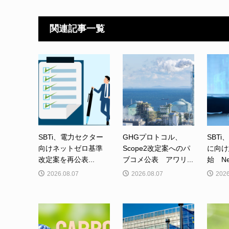
関連記事一覧
SBTi、電力セクター
GHGプロトコル、
SBTi
向けネットゼロ基準
Scope2改定案へのパ
に向け
改定案を再公表...
ブコメ公表 アワリ...
始 Net-
2026.08.07
2026.08.07
2026