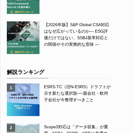
【2026年版】S&P Global CSA対応
はなぜ広がっているのか― ESG評
価だけではない、SSBJ基準対応と
の関係やその実務的な意味 ―
解説ランキング
ESRS-TC（旧N-ESRS）ドラフトが
1
示す新たな選択肢──親会社・欧州
子会社が今整理すべきこと
Scope3対応は「データ収集」が重
2