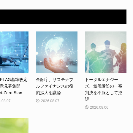
、FLAG基準改定
金融庁、サステナブ
トータルエナジー
意見募集開
ルファイナンスの役
ズ、気候訴訟の一審
Zero Stan...
割拡大を議論 ...
判決を不服として控
訴
.08.07
2026.08.07
2026.08.06