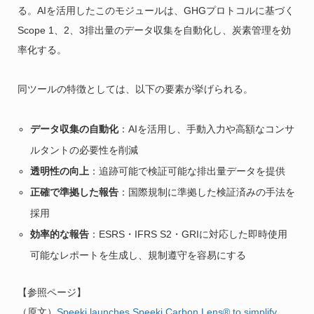
る。AIを活用したこのモジュールは、GHGプロトコルに基づく
Scope 1、2、3排出量のデータ収集を自動化し、炭素管理を効
率化する。
同ツールの特徴としては、以下の要素が挙げられる。
データ収集の自動化
：AIを活用し、手動入力や高額なコンサ
ルタントの必要性を削減
透明性の向上
：追跡可能で検証可能な排出量データを提供
正確で準拠した報告
：国際規制に準拠した検証済みの手法を
採用
効率的な報告
：ESRS・IFRS S2・GRIに対応した即時使用
可能なレポートを生成し、規制遵守を容易にする
【参照ページ】
（原文）
Speeki launches Speeki Carbon Lens® to simplify