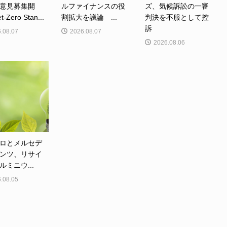
意見募集開
ルファイナンスの役
ズ、気候訴訟の一審
Zero Stan...
割拡大を議論 ...
判決を不服として控
訴
.08.07
2026.08.07
2026.08.06
ロとメルセデ
ンツ、リサイ
ルミニウ...
.08.05