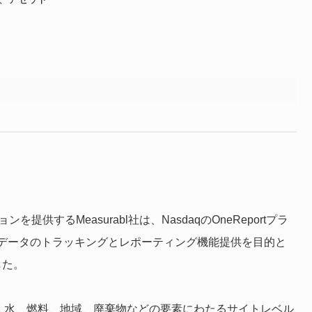
供するMeasurabl社は、NasdaqのOneReportプラ
データのトラッキングとレポーティング機能提供を目的と
した。
電気、水、燃料、地域、廃棄物などの要素にわたるサイトレベル