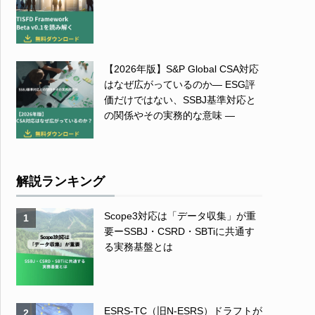
【2026年版】S&P Global CSA対応
はなぜ広がっているのか― ESG評
価だけではない、SSBJ基準対応と
の関係やその実務的な意味 ―
解説ランキング
Scope3対応は「データ収集」が重
1
要ーSSBJ・CSRD・SBTiに共通す
る実務基盤とは
ESRS-TC（旧N-ESRS）ドラフトが
2