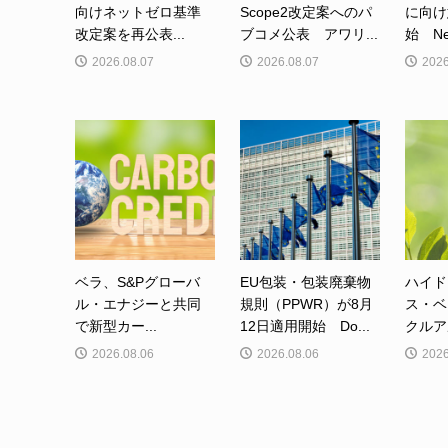
向けネットゼロ基準
Scope2改定案へのパ
に向け
改定案を再公表...
ブコメ公表 アワリ...
始 Net-
2026.08.07
2026.08.07
2026
ベラ、S&Pグローバ
EU包装・包装廃棄物
ハイド
ル・エナジーと共同
規則（PPWR）が8月
ス・ベ
で新型カー...
12日適用開始 Do...
クルア
2026.08.06
2026.08.06
2026