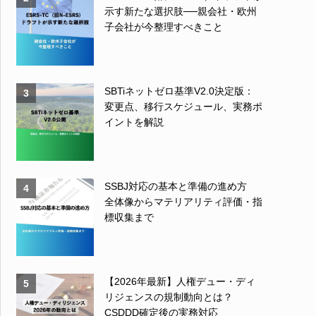
示す新たな選択肢──親会社・欧州
子会社が今整理すべきこと
SBTiネットゼロ基準V2.0決定版：
3
変更点、移行スケジュール、実務ポ
イントを解説
SSBJ対応の基本と準備の進め方
4
全体像からマテリアリティ評価・指
標収集まで
【2026年最新】人権デュー・ディ
5
リジェンスの規制動向とは？
CSDDD確定後の実務対応