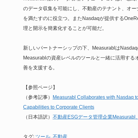
のデータ収集を可能にし、不動産のテナント、オー
を満たすのに役立つ。またNasdaqが提供するOne
理と開示を簡素化することが可能だ。
新しいパートナーシップの下、MeasurablはNasd
Measurablの資産レベルのツールと一緒に活用
善を支援する。
【参照ページ】
（参考記事）
Measurabl Collaborates with Nasdaq t
Capabilities to Corporate Clients
（日本語訳）
不動産ESGデータ管理企業Measura
タグ:
ツール
,
不動産