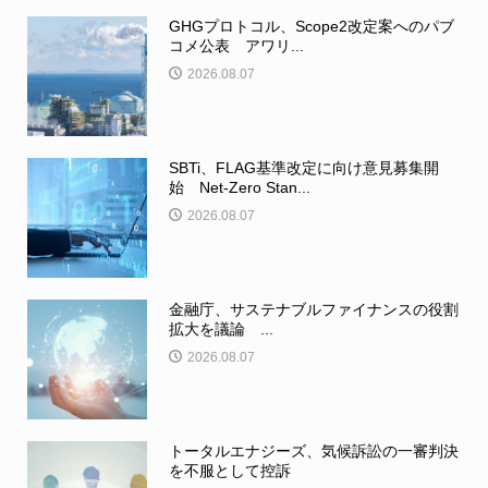
GHGプロトコル、Scope2改定案へのパブ
コメ公表 アワリ...
2026.08.07
SBTi、FLAG基準改定に向け意見募集開
始 Net-Zero Stan...
2026.08.07
金融庁、サステナブルファイナンスの役割
拡大を議論 ...
2026.08.07
トータルエナジーズ、気候訴訟の一審判決
を不服として控訴