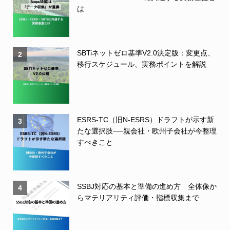
は
SBTiネットゼロ基準V2.0決定版：変更点、
2
移行スケジュール、実務ポイントを解説
ESRS-TC（旧N-ESRS）ドラフトが示す新
3
たな選択肢──親会社・欧州子会社が今整理
すべきこと
SSBJ対応の基本と準備の進め方 全体像か
4
らマテリアリティ評価・指標収集まで