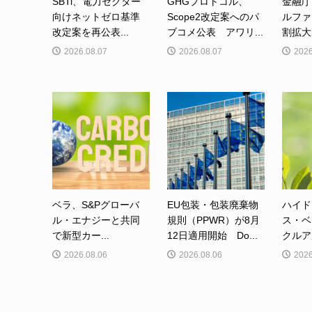
SBTi、電力セクター
GHGプロトコル、
金融庁
向けネットゼロ基準
Scope2改定案へのパ
ルファ
改定案を再公表...
ブコメ公表 アワリ...
割拡大
2026.08.07
2026.08.07
2026
ベラ、S&Pグローバ
EU包装・包装廃棄物
ハイド
ル・エナジーと共同
規則（PPWR）が8月
ス・ベ
で新型カー...
12日適用開始 Do...
クルア
2026.08.06
2026.08.06
2026