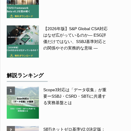
【2026年版】S&P Global CSA対応
はなぜ広がっているのか― ESG評
価だけではない、SSBJ基準対応と
の関係やその実務的な意味 ―
解説ランキング
Scope3対応は「データ収集」が重
1
要ーSSBJ・CSRD・SBTiに共通す
る実務基盤とは
SBTiネットゼロ基準V2.0決定版：
2