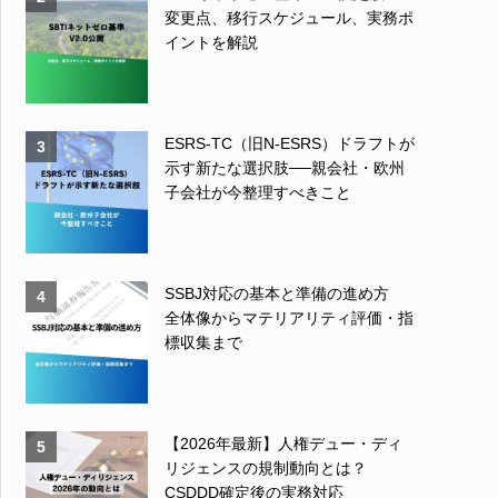
変更点、移行スケジュール、実務ポ
イントを解説
ESRS-TC（旧N-ESRS）ドラフトが
3
示す新たな選択肢──親会社・欧州
子会社が今整理すべきこと
SSBJ対応の基本と準備の進め方
4
全体像からマテリアリティ評価・指
標収集まで
【2026年最新】人権デュー・ディ
5
リジェンスの規制動向とは？
CSDDD確定後の実務対応