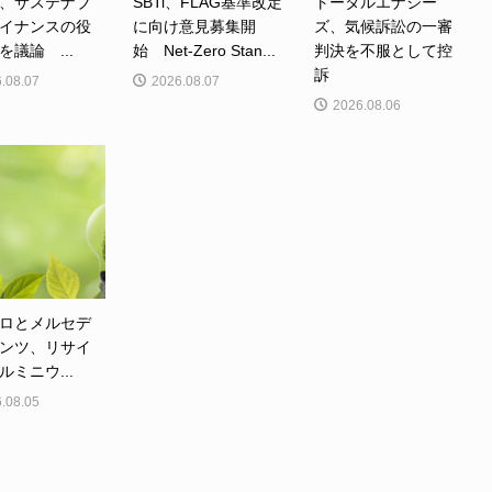
、サステナブ
SBTi、FLAG基準改定
トータルエナジー
イナンスの役
に向け意見募集開
ズ、気候訴訟の一審
を議論 ...
始 Net-Zero Stan...
判決を不服として控
訴
.08.07
2026.08.07
2026.08.06
ロとメルセデ
ンツ、リサイ
ルミニウ...
.08.05