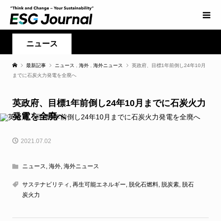
ニュース
最新記事
ニュース
,
海外
,
海外ニュース
英政府、目標1年前倒し24年10月
までに石炭火力発電を全廃へ
英政府、目標1年前倒し24年10月までに石炭火力
発電を全廃へ
2021.07.02
ニュース
,
海外
,
海外ニュース
サステナビリティ
,
再生可能エネルギー
,
脱化石燃料
,
脱炭素
,
脱石
炭火力