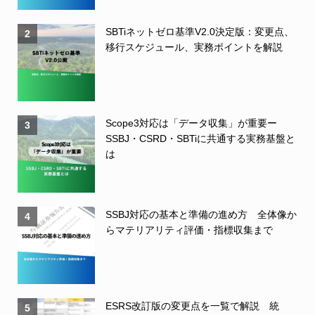
SBTiネットゼロ基準V2.0決定版：変更点、
2
移行スケジュール、実務ポイントを解説
Scope3対応は「データ収集」が重要ー
3
SSBJ・CSRD・SBTiに共通する実務基盤と
は
SSBJ対応の基本と準備の進め方 全体像か
4
らマテリアリティ評価・指標収集まで
ESRS改訂版の変更点を一覧で解説 統
5