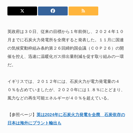
英政府は３０日、従来の目標から１年前倒し、２０２４年１０
月までに石炭火力発電所を全廃すると発表した。１１月に国連
の気候変動枠組み条約第２６回締約国会議（ＣＯＰ２６）の開
催を控え、迅速に温暖化ガス排出量削減を促す取り組みの一環
だ。
イギリスでは、２０１２年には、石炭火力が電力発電量の４
０％を占めていましたが、２０２０年には１.８％にとどまり、
風力などの再生可能エネルギーが４０％を超えている。
【参照ページ】
英は2024年に石炭火力発電を全廃 石炭依存の
日本は海外にプラント輸出も