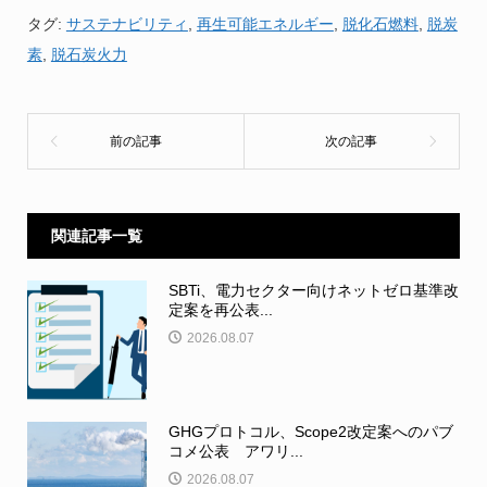
タグ:
サステナビリティ
,
再生可能エネルギー
,
脱化石燃料
,
脱炭
素
,
脱石炭火力
関連記事一覧
SBTi、電力セクター向けネットゼロ基準改
定案を再公表...
2026.08.07
GHGプロトコル、Scope2改定案へのパブ
コメ公表 アワリ...
2026.08.07