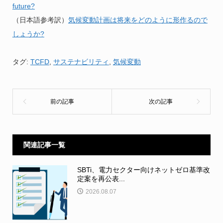
future?
（日本語参考訳）
気候変動計画は将来をどのように形作るので
しょうか?
タグ:
TCFD
,
サステナビリティ
,
気候変動
関連記事一覧
SBTi、電力セクター向けネットゼロ基準改
定案を再公表...
2026.08.07