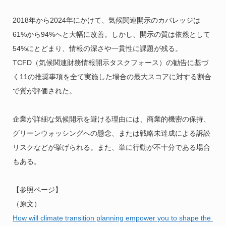
2018年から2024年にかけて、気候関連開示のカバレッジは
61%から94%へと大幅に改善。しかし、開示の質は依然として
54%にとどまり、情報の深さや一貫性に課題が残る。
TCFD（気候関連財務情報開示タスクフォース）の勧告に基づ
く11の推奨事項を全て実施した場合の最大スコアに対する割合
で質が評価された。
企業が詳細な気候開示を避ける理由には、商業的機密の保持、
グリーンウォッシングへの懸念、または戦略未達成による訴訟
リスクなどが挙げられる。また、単に行動が不十分である場合
もある。
【参照ページ】
（原文）
How will climate transition planning empower you to shape the