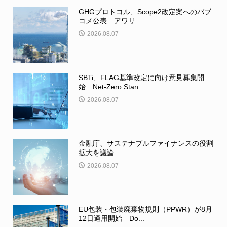
GHGプロトコル、Scope2改定案へのパブ
コメ公表 アワリ...
2026.08.07
SBTi、FLAG基準改定に向け意見募集開
始 Net-Zero Stan...
2026.08.07
金融庁、サステナブルファイナンスの役割
拡大を議論 ...
2026.08.07
EU包装・包装廃棄物規則（PPWR）が8月
12日適用開始 Do...