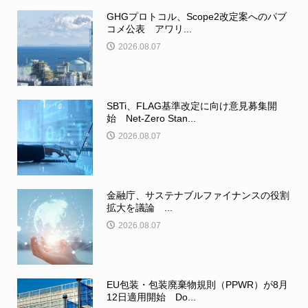
GHGプロトコル、Scope2改定案へのパブ
コメ公表 アワリ...
2026.08.07
SBTi、FLAG基準改定に向け意見募集開
始 Net-Zero Stan...
2026.08.07
金融庁、サステナブルファイナンスの役割
拡大を議論 ...
2026.08.07
EU包装・包装廃棄物規則（PPWR）が8月
12日適用開始 Do...