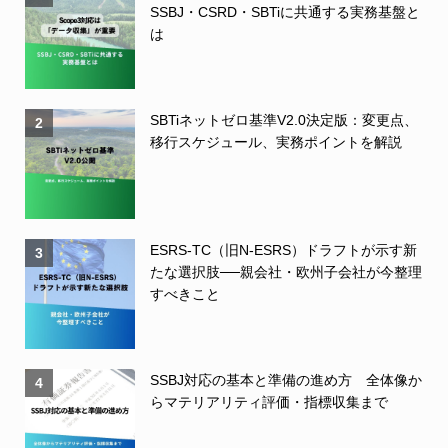
SSBJ・CSRD・SBTiに共通する実務基盤と
は
SBTiネットゼロ基準V2.0決定版：変更点、
2
移行スケジュール、実務ポイントを解説
ESRS-TC（旧N-ESRS）ドラフトが示す新
3
たな選択肢──親会社・欧州子会社が今整理
すべきこと
SSBJ対応の基本と準備の進め方 全体像か
4
らマテリアリティ評価・指標収集まで