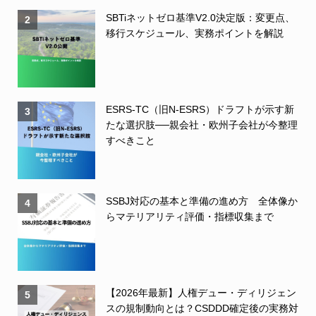
SBTiネットゼロ基準V2.0決定版：変更点、
2
移行スケジュール、実務ポイントを解説
ESRS-TC（旧N-ESRS）ドラフトが示す新
3
たな選択肢──親会社・欧州子会社が今整理
すべきこと
SSBJ対応の基本と準備の進め方 全体像か
4
らマテリアリティ評価・指標収集まで
【2026年最新】人権デュー・ディリジェン
5
スの規制動向とは？CSDDD確定後の実務対