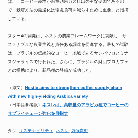
は、「コーヒー栽培が温室効果ガス排出の主な要因であるの
で、栽培方法の最適化は環境負荷を減らすために重要」と指摘
している。
スター4の開発は、ネスレの農業フレームワークに貢献し、サ
ステナブルな農業実践と責任ある調達を促進する。最初の試験
は、ブラジルの伝統的なコーヒー地域であるサンパウロとミナ
スジェライスで行われた。さらに、ブラジルの財団プロカフェ
との提携により、新品種の登録が成功した。
（原文）
Nestlé aims to strengthen coffee supply chain
with new high-yielding Arabica variety
（日本語参考訳）
ネスレは、高収量のアラビカ種でコーヒーの
サプライチェーン強化を目指す
タグ:
サステナビリティ
,
ネスレ
,
気候変動