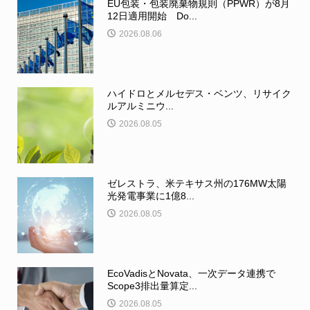
EU包装・包装廃棄物規則（PPWR）が8月
12日適用開始 Do...
2026.08.06
ハイドロとメルセデス・ベンツ、リサイク
ルアルミニウ...
2026.08.05
ゼレストラ、米テキサス州の176MW太陽
光発電事業に1億8...
2026.08.05
EcoVadisとNovata、一次データ連携で
Scope3排出量算定...
2026.08.05