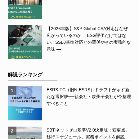
【2026年版】S&P Global CSA対応はなぜ
広がっているのか― ESG評価だけではな
い、SSBJ基準対応との関係やその実務的な
意味 ―
解説ランキング
ESRS-TC（旧N-ESRS）ドラフトが示す新
1
たな選択肢──親会社・欧州子会社が今整理
すべきこと
SBTiネットゼロ基準V2.0決定版：変更点、
2
移行スケジュール、実務ポイントを解説