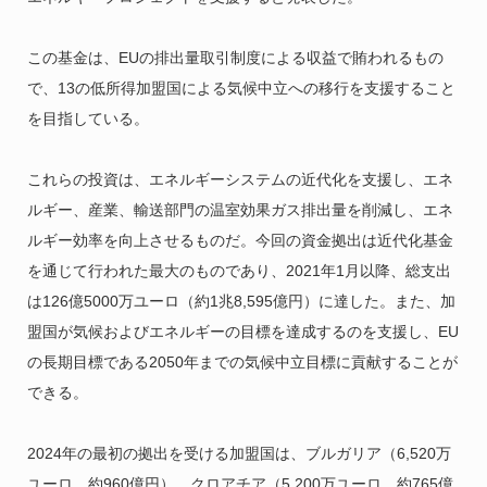
この基金は、EUの排出量取引制度による収益で賄われるもの
で、13の低所得加盟国による気候中立への移行を支援すること
を目指している。
これらの投資は、エネルギーシステムの近代化を支援し、エネ
ルギー、産業、輸送部門の温室効果ガス排出量を削減し、エネ
ルギー効率を向上させるものだ。今回の資金拠出は近代化基金
を通じて行われた最大のものであり、2021年1月以降、総支出
は126億5000万ユーロ（約1兆8,595億円）に達した。また、加
盟国が気候およびエネルギーの目標を達成するのを支援し、EU
の長期目標である2050年までの気候中立目標に貢献することが
できる。
2024年の最初の拠出を受ける加盟国は、ブルガリア（6,520万
ユーロ、約960億円）、クロアチア（5,200万ユーロ、約765億