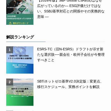
【2026年版】S&P Global CSA対応はなぜ
広がっているのか― ESG評価だけではな
い、SSBJ基準対応との関係やその実務的な
意味 ―
解説ランキング
ESRS-TC（旧N-ESRS）ドラフトが示す新
1
たな選択肢──親会社・欧州子会社が今整理
すべきこと
SBTiネットゼロ基準V2.0決定版：変更点、
2
移行スケジュール、実務ポイントを解説