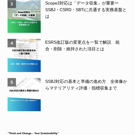
Scope3対応は「データ収集」が重要ー
3
SSBJ・CSRD・SBTiに共通する実務基盤と
は
ESRS改訂版の変更点を一覧で解説 統
4
合・削除・維持された項目とは
SSBJ対応の基本と準備の進め方 全体像か
5
らマテリアリティ評価・指標収集まで