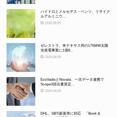
ハイドロとメルセデス・ベンツ、リサイク
ルアルミニウ...
2026.08.05
ゼレストラ、米テキサス州の176MW太陽
光発電事業に1億8...
2026.08.05
EcoVadisとNovata、一次データ連携で
Scope3排出量算定...
2026.08.05
DHL、SBTi新基準に対応 「Book &