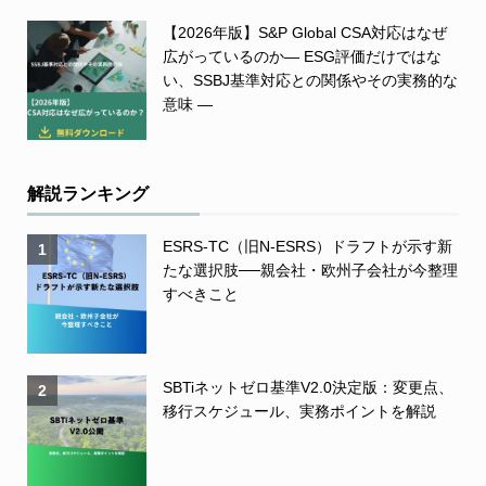
【2026年版】S&P Global CSA対応はなぜ
広がっているのか― ESG評価だけではな
い、SSBJ基準対応との関係やその実務的な
意味 ―
解説ランキング
ESRS-TC（旧N-ESRS）ドラフトが示す新
1
たな選択肢──親会社・欧州子会社が今整理
すべきこと
SBTiネットゼロ基準V2.0決定版：変更点、
2
移行スケジュール、実務ポイントを解説