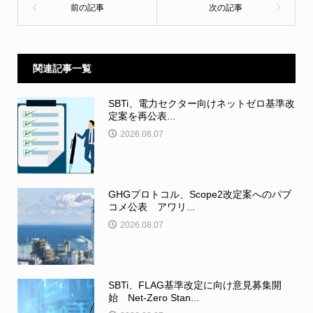
関連記事一覧
SBTi、電力セクター向けネットゼロ基準改
定案を再公表...
2026.08.07
GHGプロトコル、Scope2改定案へのパブ
コメ公表 アワリ...
2026.08.07
SBTi、FLAG基準改定に向け意見募集開
始 Net-Zero Stan...