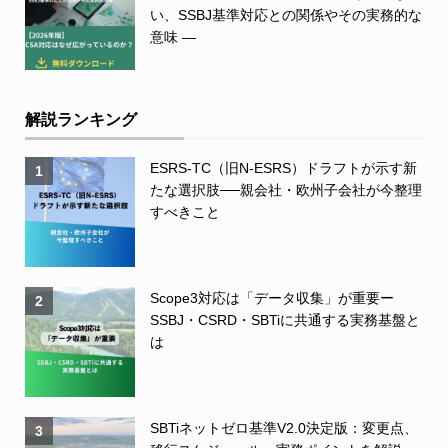
い、SSBJ基準対応との関係やその実務的な
意味 ―
解説ランキング
ESRS-TC（旧N-ESRS）ドラフトが示す新
1
たな選択肢──親会社・欧州子会社が今整理
すべきこと
Scope3対応は「データ収集」が重要ー
2
SSBJ・CSRD・SBTiに共通する実務基盤と
は
SBTiネットゼロ基準V2.0決定版：変更点、
3