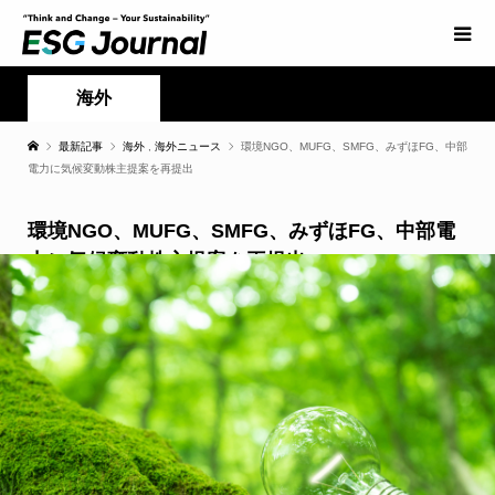
海外
最新記事
海外
,
海外ニュース
環境NGO、MUFG、SMFG、みずほFG、中部
電力に気候変動株主提案を再提出
環境NGO、MUFG、SMFG、みずほFG、中部電
力に気候変動株主提案を再提出