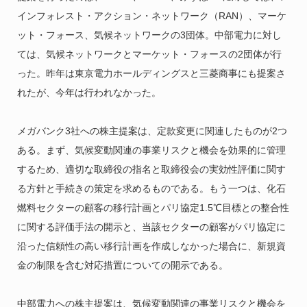
インフォレスト・アクション・ネットワーク（RAN）、マーケ
ット・フォース、気候ネットワークの3団体。中部電力に対し
ては、気候ネットワークとマーケット・フォースの2団体が行
った。昨年は東京電力ホールディングスと三菱商事にも提案さ
れたが、今年は行われなかった。
メガバンク3社への株主提案は、定款変更に関連したものが2つ
ある。まず、気候変動関連の事業リスクと機会を効果的に管理
するため、適切な取締役の指名と取締役会の実効性評価に関す
る方針と手続きの策定を求めるものである。もう一つは、化石
燃料セクターの顧客の移行計画とパリ協定1.5℃目標との整合性
に関する評価手法の開示と、当該セクターの顧客がパリ協定に
沿った信頼性の高い移行計画を作成しなかった場合に、新規資
金の制限を含む対応措置についての開示である。
中部電力への株主提案は、気候変動関連の事業リスクと機会を