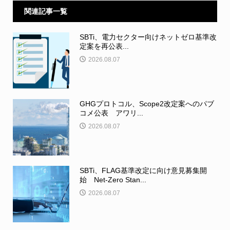
関連記事一覧
SBTi、電力セクター向けネットゼロ基準改
定案を再公表...
2026.08.07
GHGプロトコル、Scope2改定案へのパブ
コメ公表 アワリ...
2026.08.07
SBTi、FLAG基準改定に向け意見募集開
始 Net-Zero Stan...
2026.08.07