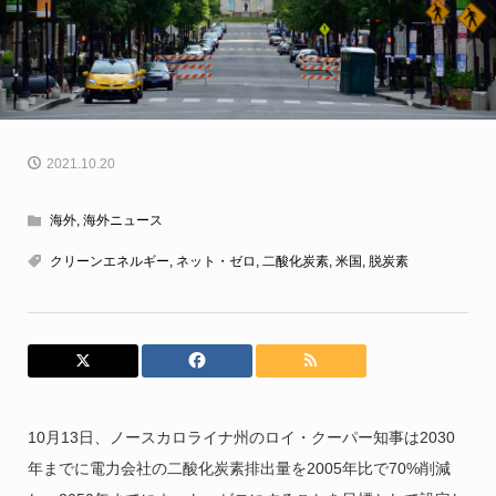
2021.10.20
海外
,
海外ニュース
クリーンエネルギー
,
ネット・ゼロ
,
二酸化炭素
,
米国
,
脱炭素
10月13日、ノースカロライナ州のロイ・クーパー知事は2030
年までに電力会社の二酸化炭素排出量を2005年比で70%削減