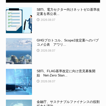
SBTi、電力セクター向けネットゼロ基準改
定案を再公表...
2026.08.07
GHGプロトコル、Scope2改定案へのパブ
コメ公表 アワリ...
2026.08.07
SBTi、FLAG基準改定に向け意見募集開
始 Net-Zero Stan...
2026.08.07
金融庁、サステナブルファイナンスの役割
拡大を議論 ...