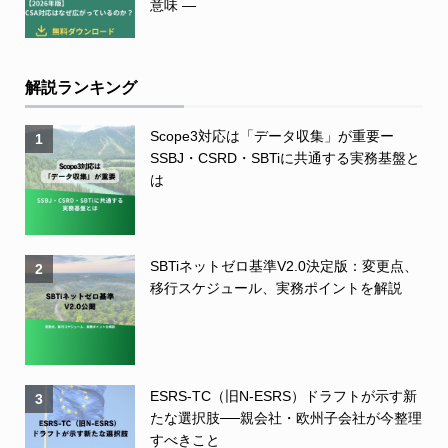
意味 ―
解説ランキング
Scope3対応は「データ収集」が重要ー
1
SSBJ・CSRD・SBTiに共通する実務基盤と
は
SBTiネットゼロ基準V2.0決定版：変更点、
2
移行スケジュール、実務ポイントを解説
ESRS-TC（旧N-ESRS）ドラフトが示す新
3
たな選択肢──親会社・欧州子会社が今整理
すべきこと