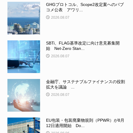
GHGプロトコル、Scope2改定案へのパブ
コメ公表 アワリ...
2026.08.07
SBTi、FLAG基準改定に向け意見募集開
始 Net-Zero Stan...
2026.08.07
金融庁、サステナブルファイナンスの役割
拡大を議論 ...
2026.08.07
EU包装・包装廃棄物規則（PPWR）が8月
12日適用開始 Do...