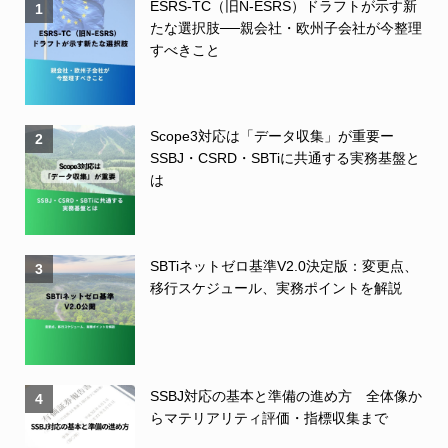
ESRS-TC（旧N-ESRS）ドラフトが示す新
1
たな選択肢──親会社・欧州子会社が今整理
すべきこと
Scope3対応は「データ収集」が重要ー
2
SSBJ・CSRD・SBTiに共通する実務基盤と
は
SBTiネットゼロ基準V2.0決定版：変更点、
3
移行スケジュール、実務ポイントを解説
SSBJ対応の基本と準備の進め方 全体像か
4
らマテリアリティ評価・指標収集まで