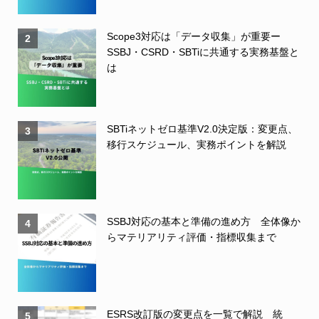
Scope3対応は「データ収集」が重要ー
2
SSBJ・CSRD・SBTiに共通する実務基盤と
は
SBTiネットゼロ基準V2.0決定版：変更点、
3
移行スケジュール、実務ポイントを解説
SSBJ対応の基本と準備の進め方 全体像か
4
らマテリアリティ評価・指標収集まで
ESRS改訂版の変更点を一覧で解説 統
5