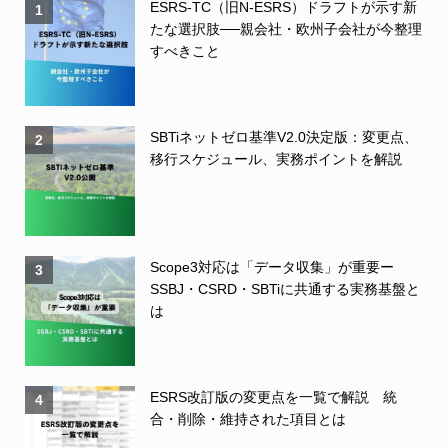
ESRS-TC（旧N-ESRS）ドラフトが示す新
1
たな選択肢──親会社・欧州子会社が今整理
すべきこと
SBTiネットゼロ基準V2.0決定版：変更点、
2
移行スケジュール、実務ポイントを解説
Scope3対応は「データ収集」が重要ー
3
SSBJ・CSRD・SBTiに共通する実務基盤と
は
ESRS改訂版の変更点を一覧で解説 統
4
合・削除・維持された項目とは