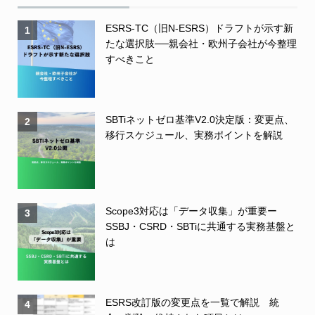
ESRS-TC（旧N-ESRS）ドラフトが示す新
1
たな選択肢──親会社・欧州子会社が今整理
すべきこと
SBTiネットゼロ基準V2.0決定版：変更点、
2
移行スケジュール、実務ポイントを解説
Scope3対応は「データ収集」が重要ー
3
SSBJ・CSRD・SBTiに共通する実務基盤と
は
ESRS改訂版の変更点を一覧で解説 統
4