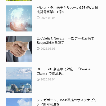
ゼレストラ、米テキサス州の176MW太陽
光発電事業に1億8...
2026.08.05
EcoVadisとNovata、一次データ連携で
Scope3排出量算定...
2026.08.05
DHL、SBTi新基準に対応 「Book &
Claim」で物流脱...
2026.08.04
シンガポール、ISSB準拠のサステナビリ
ティ開示制度を...