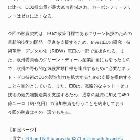
に比べ、CO2排出量が最大95％削減され、カーボンフットプリ
ントはゼロに近くなる。
今回の融資契約は、EUの政策目標であるグリーン転換のための
革新的技術の開発・促進を支援するため、InvestEUの研究・技
術革新・デジタル化（RIDW）窓口の一部で支援される。ま
た、欧州委員会のグリーン・ディール産業計画にも沿ったもの
で、欧州の野心的な気候変動目標を達成するために必要なネッ
ト・ゼロ技術のEUの製造能力を拡大するための支援を提供する
ことを目的としている。また、EIBは、戦略的なネット・ゼロ
技術の最先端製造業を支援するため、通常の融資に加えて450
億ユーロ（約7兆円）の追加融資を行うことを約束しており、
今回の融資はその一環でもある。
【参照ページ】
（原文）
EIB and NIB to provide €371 million with InvestEU