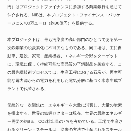
円）はプロジェクトファイナンスに参加する商業銀行を通じて
仲介される。NIBは、本プロジェクト・ファイナンス・パッケ
ージに5,700万ユーロ（約90億円）を提供する。
本プロジェクトは、最も汚染度の高い部門のひとつである第一
次鉄鋼業の脱炭素化に不可欠なものである。同工場は、主に自
動車、建設、家電、産業機器、エネルギー分野をターゲット
に、環境に優しく持続可能な高品質の平鋼製品を製造する。こ
の最先端技術プロセスでは、生産工程における石炭が、再生可
能な電力源からの電力を利用した電気分解に基づく水素生成プ
ラントで代替される。
伝統的な一次製鉄は、エネルギーを大量に消費し、大量の炭素
を排出する。世界の鉄鋼セクターは現在、世界の最終エネルギ
ー需要の約8％、CO2排出量の7％を占めている。工場で生産さ
れるグリーン・スチールは、従来の方法で生産されるスチール