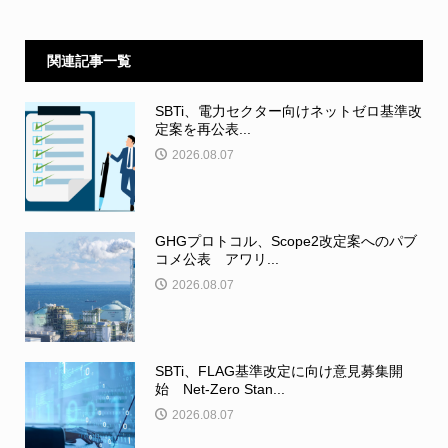
関連記事一覧
SBTi、電力セクター向けネットゼロ基準改
定案を再公表...
2026.08.07
GHGプロトコル、Scope2改定案へのパブ
コメ公表 アワリ...
2026.08.07
SBTi、FLAG基準改定に向け意見募集開
始 Net-Zero Stan...
2026.08.07