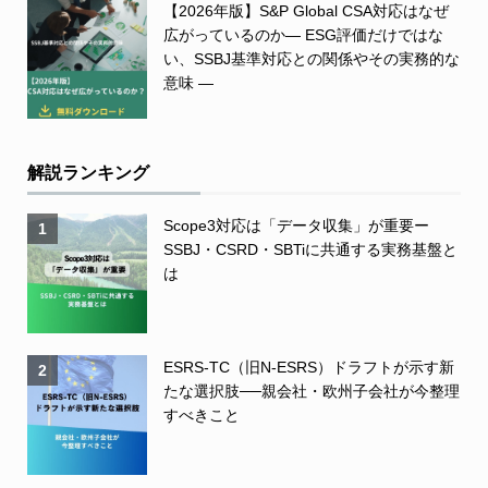
【2026年版】S&P Global CSA対応はなぜ
広がっているのか― ESG評価だけではな
い、SSBJ基準対応との関係やその実務的な
意味 ―
解説ランキング
Scope3対応は「データ収集」が重要ー
1
SSBJ・CSRD・SBTiに共通する実務基盤と
は
ESRS-TC（旧N-ESRS）ドラフトが示す新
2
たな選択肢──親会社・欧州子会社が今整理
すべきこと