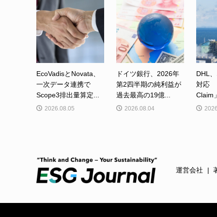
EcoVadisとNovata、
ドイツ銀行、2026年
DHL、
一次データ連携で
第2四半期の純利益が
対応 「
Scope3排出量算定...
過去最高の19億...
Clai
2026.08.05
2026.08.04
2026
運営会社