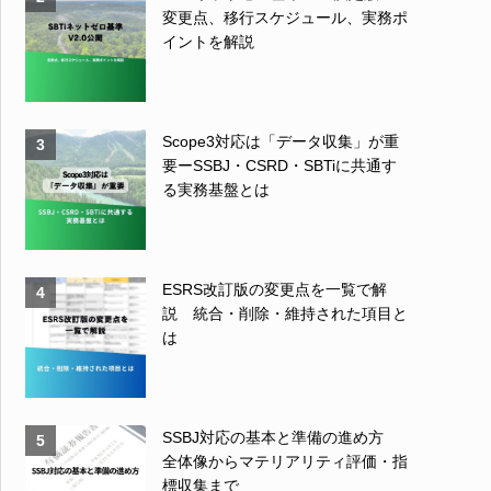
変更点、移行スケジュール、実務ポ
イントを解説
Scope3対応は「データ収集」が重
3
要ーSSBJ・CSRD・SBTiに共通す
る実務基盤とは
ESRS改訂版の変更点を一覧で解
4
説 統合・削除・維持された項目と
は
SSBJ対応の基本と準備の進め方
5
全体像からマテリアリティ評価・指
標収集まで