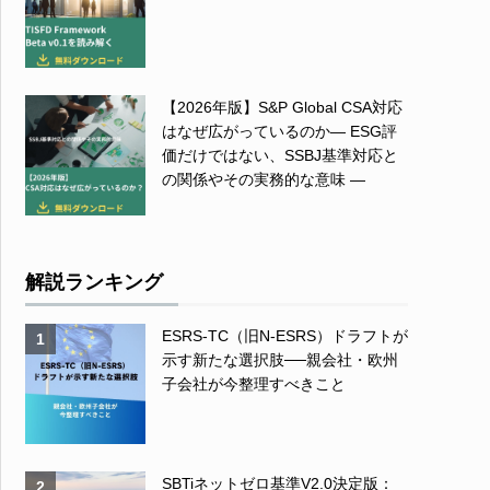
【2026年版】S&P Global CSA対応
はなぜ広がっているのか― ESG評
価だけではない、SSBJ基準対応と
の関係やその実務的な意味 ―
解説ランキング
ESRS-TC（旧N-ESRS）ドラフトが
1
示す新たな選択肢──親会社・欧州
子会社が今整理すべきこと
SBTiネットゼロ基準V2.0決定版：
2