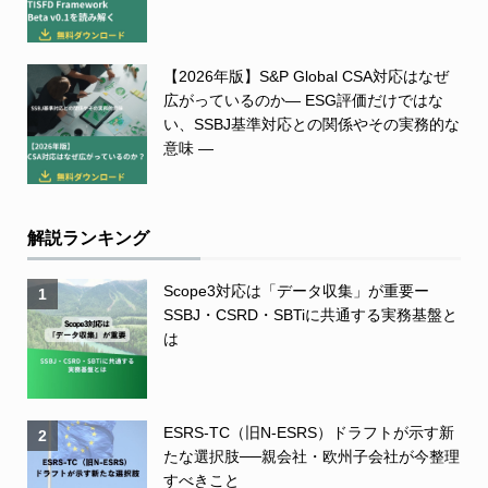
【2026年版】S&P Global CSA対応はなぜ
広がっているのか― ESG評価だけではな
い、SSBJ基準対応との関係やその実務的な
意味 ―
解説ランキング
Scope3対応は「データ収集」が重要ー
1
SSBJ・CSRD・SBTiに共通する実務基盤と
は
ESRS-TC（旧N-ESRS）ドラフトが示す新
2
たな選択肢──親会社・欧州子会社が今整理
すべきこと