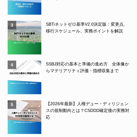
SBTiネットゼロ基準V2.0決定版：変更点、
3
移行スケジュール、実務ポイントを解説
SSBJ対応の基本と準備の進め方 全体像か
4
らマテリアリティ評価・指標収集まで
【2026年最新】人権デュー・ディリジェン
5
スの規制動向とは？CSDDD確定後の実務対
応