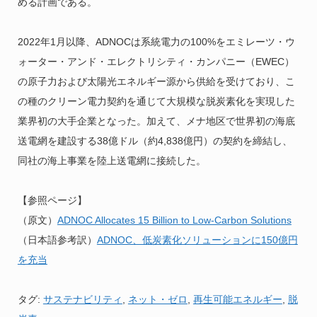
める計画である。
2022年1月以降、ADNOCは系統電力の100%をエミレーツ・ウ
ォーター・アンド・エレクトリシティ・カンパニー（EWEC）
の原子力および太陽光エネルギー源から供給を受けており、こ
の種のクリーン電力契約を通じて大規模な脱炭素化を実現した
業界初の大手企業となった。加えて、メナ地区で世界初の海底
送電網を建設する38億ドル（約4,838億円）の契約を締結し、
同社の海上事業を陸上送電網に接続した。
【参照ページ】
（原文）
ADNOC Allocates 15 Billion to Low-Carbon Solutions
（日本語参考訳）
ADNOC、低炭素化ソリューションに150億円
を充当
タグ:
サステナビリティ
,
ネット・ゼロ
,
再生可能エネルギー
,
脱