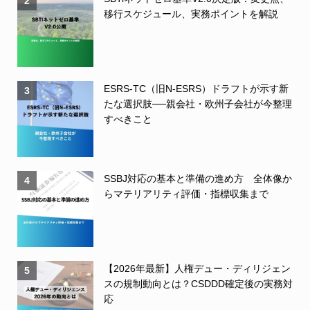
2
移行スケジュール、実務ポイントを解説
ESRS-TC（旧N-ESRS）ドラフトが示す新
3
たな選択肢──親会社・欧州子会社が今整理
すべきこと
SSBJ対応の基本と準備の進め方 全体像か
4
らマテリアリティ評価・指標収集まで
【2026年最新】人権デュー・ディリジェン
5
スの規制動向とは？CSDDD確定後の実務対
応