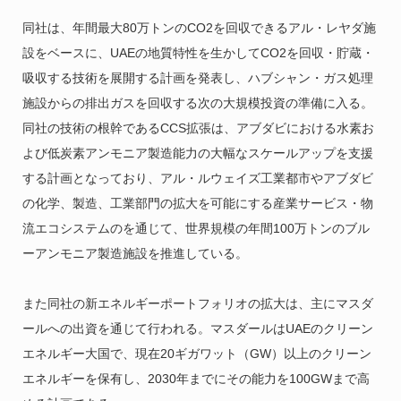
同社は、年間最大80万トンのCO2を回収できるアル・レヤダ施
設をベースに、UAEの地質特性を生かしてCO2を回収・貯蔵・
吸収する技術を展開する計画を発表し、ハブシャン・ガス処理
施設からの排出ガスを回収する次の大規模投資の準備に入る。
同社の技術の根幹であるCCS拡張は、アブダビにおける水素お
よび低炭素アンモニア製造能力の大幅なスケールアップを支援
する計画となっており、アル・ルウェイズ工業都市やアブダビ
の化学、製造、工業部門の拡大を可能にする産業サービス・物
流エコシステムのを通じて、世界規模の年間100万トンのブル
ーアンモニア製造施設を推進している。
また同社の新エネルギーポートフォリオの拡大は、主にマスダ
ールへの出資を通じて行われる。マスダールはUAEのクリーン
エネルギー大国で、現在20ギガワット（GW）以上のクリーン
エネルギーを保有し、2030年までにその能力を100GWまで高