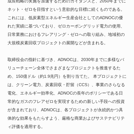
成長戦略の実施を加速するためのガイダンスと、2050年までに
ネット・ゼロを目指すという意欲的な目標に続くものである。
これには、低炭素型エネルギー生産会社としてのADNOCの優
れた実績に基づいており、ゼロカーボングリッド電力の使用、
日常業務におけるフレアリング・ゼロへの取り組み、地域初の
大規模炭素回収プロジェクトの展開などが含まれる。
取締役会の指針に基づき、ADNOCは、2030年までに多様なバ
リューチェーン全体でさまざまなプロジェクトを推進するた
め、150億ドル（約1.9兆円）を割り当てた。 本プロジェクトに
は、クリーン電力、炭素回収・貯留（CCS）、事業のさらなる
電化、エネルギー効率化、ADNOCの長年のポリシーである日
常的なガスのフレアゼロを実現するための新しい手段への投資
が含まれており、ADNOCは、各プロジェクトが永続的かつ具
体的な効果をもたらすよう、厳格な商業およびサステナビリテ
ィ評価を適用する。