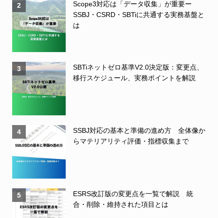
Scope3対応は「データ収集」が重要ー
2
SSBJ・CSRD・SBTiに共通する実務基盤と
は
SBTiネットゼロ基準V2.0決定版：変更点、
3
移行スケジュール、実務ポイントを解説
SSBJ対応の基本と準備の進め方 全体像か
4
らマテリアリティ評価・指標収集まで
ESRS改訂版の変更点を一覧で解説 統
5
合・削除・維持された項目とは