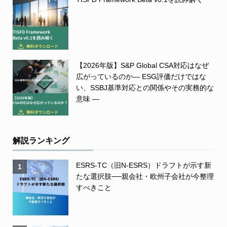
【2026年版】S&P Global CSA対応はなぜ
広がっているのか― ESG評価だけではな
い、SSBJ基準対応との関係やその実務的な
意味 ―
解説ランキング
ESRS-TC（旧N-ESRS）ドラフトが示す新
1
たな選択肢──親会社・欧州子会社が今整理
すべきこと