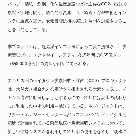
パルプ・製紙、鉄鋼、化学生産施設などの主要なCO2排出源で
複製・実施可能な、統合的な炭素回収・輸送・貯蔵技術とイン
フラに重点を置き、炭素管理技術の実証と展開を加速させるこ
とを目的としている。
本プログラムは、超党派インフラ法によって資金提供され、炭
素管理プロジェクトやイニシアティブに5年間で約65億ドル
（約9,333億円）の資金が割り当てられる。
テキサス州のベイタウン炭素回収・貯留（CCS）プロジェクト
は、天然ガス複合火力発電所から排出される炭素を回収し、メ
キシコ湾岸に貯留しようとするもので、冷却には淡水の代わり
に再利用した中水の利用を検討している。本プロジェクトは、
サター・エナジー・センター天然ガスコンバインドサイクル発
電所で計画されている商業規模の炭素回収システムにおいて、
新しい空冷システムを利用して冷却水の使用をなくし、淡水の