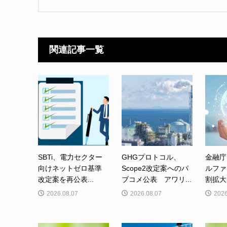
関連記事一覧
SBTi、電力セクター
GHGプロトコル、
金融庁
向けネットゼロ基準
Scope2改定案へのパ
ルファ
改定案を再公表...
ブコメ公表 アワリ...
割拡大
2026.08.07
2026.08.07
2026