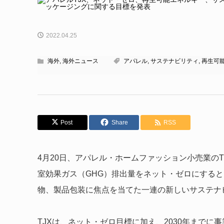
2022.04.25
海外
,
海外ニュース
アパレル
,
サステナビリティ
,
再生可
Post
Share
RSS
4月20日、アパレル・ホームファッション小売業のThe 
室効果ガス（GHG）排出量をネット・ゼロにする
物、製品包装に焦点を当てた一連の新しいサステナ
TJXは、ネット・ゼロ目標に加え、2030年までに