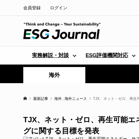
会員登録
ログイン
実務解説・対談
ESG評価機関対応
海外
最新記事
海外
,
海外ニュース
TJX、ネット・ゼロ、再
TJX、ネット・ゼロ、再生可能
グに関する目標を発表