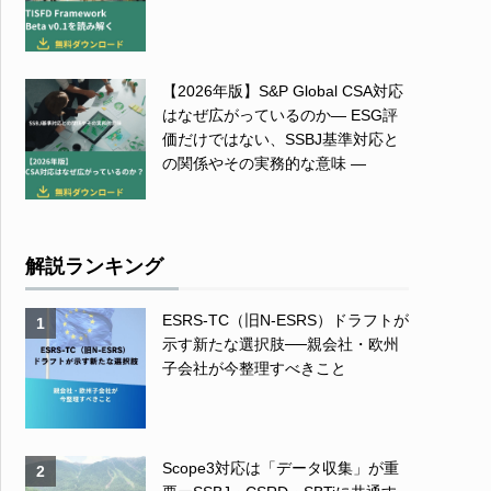
【2026年版】S&P Global CSA対応
はなぜ広がっているのか― ESG評
価だけではない、SSBJ基準対応と
の関係やその実務的な意味 ―
解説ランキング
ESRS-TC（旧N-ESRS）ドラフトが
1
示す新たな選択肢──親会社・欧州
子会社が今整理すべきこと
Scope3対応は「データ収集」が重
2