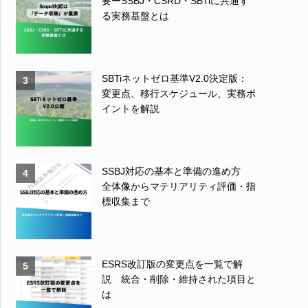
要ーSSBJ・CSRD・SBTiに共通す
る実務基盤とは
SBTiネットゼロ基準V2.0決定版：
3
変更点、移行スケジュール、実務ポ
イントを解説
SSBJ対応の基本と準備の進め方
4
全体像からマテリアリティ評価・指
標収集まで
ESRS改訂版の変更点を一覧で解
5
説 統合・削除・維持された項目と
は