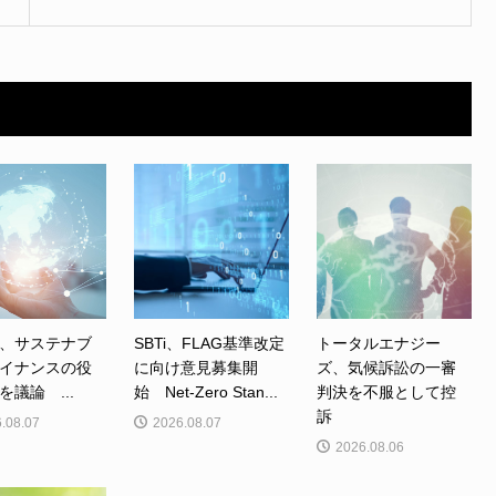
、サステナブ
SBTi、FLAG基準改定
トータルエナジー
イナンスの役
に向け意見募集開
ズ、気候訴訟の一審
を議論 ...
始 Net-Zero Stan...
判決を不服として控
訴
.08.07
2026.08.07
2026.08.06