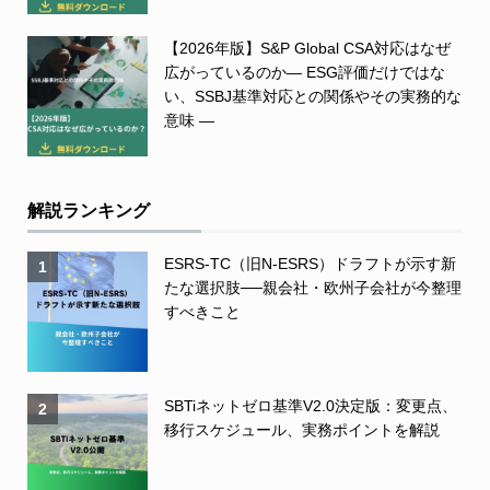
【2026年版】S&P Global CSA対応はなぜ
広がっているのか― ESG評価だけではな
い、SSBJ基準対応との関係やその実務的な
意味 ―
解説ランキング
ESRS-TC（旧N-ESRS）ドラフトが示す新
1
たな選択肢──親会社・欧州子会社が今整理
すべきこと
SBTiネットゼロ基準V2.0決定版：変更点、
2
移行スケジュール、実務ポイントを解説