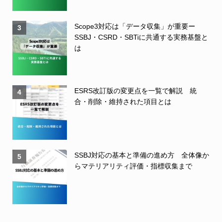
Scope3対応は「データ収集」が重要ー
3
SSBJ・CSRD・SBTiに共通する実務基盤と
は
ESRS改訂版の変更点を一覧で解説 統
4
合・削除・維持された項目とは
SSBJ対応の基本と準備の進め方 全体像か
5
らマテリアリティ評価・指標収集まで