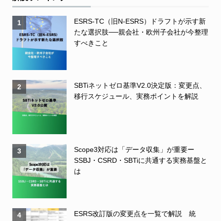
ESRS-TC（旧N-ESRS）ドラフトが示す新
1
たな選択肢──親会社・欧州子会社が今整理
すべきこと
SBTiネットゼロ基準V2.0決定版：変更点、
2
移行スケジュール、実務ポイントを解説
Scope3対応は「データ収集」が重要ー
3
SSBJ・CSRD・SBTiに共通する実務基盤と
は
ESRS改訂版の変更点を一覧で解説 統
4