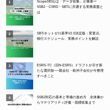
Scope3対応は「データ収集」が重要ー
1
SSBJ・CSRD・SBTiに共通する実務基盤と
は
SBTiネットゼロ基準V2.0決定版：変更点、
2
移行スケジュール、実務ポイントを解説
ESRS-TC（旧N-ESRS）ドラフトが示す新
3
たな選択肢──親会社・欧州子会社が今整理
すべきこと
SSBJ対応の基本と準備の進め方 全体像か
4
らマテリアリティ評価・指標収集まで