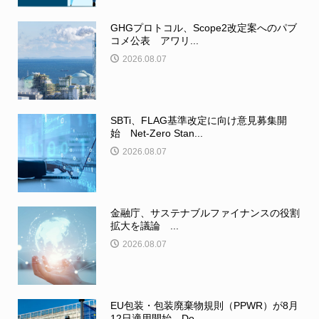
GHGプロトコル、Scope2改定案へのパブ
コメ公表 アワリ...
2026.08.07
SBTi、FLAG基準改定に向け意見募集開
始 Net-Zero Stan...
2026.08.07
金融庁、サステナブルファイナンスの役割
拡大を議論 ...
2026.08.07
EU包装・包装廃棄物規則（PPWR）が8月
12日適用開始 Do...