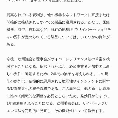
EUのサイバーセキュリティ産業の資産となる。
提案されている規制は、他の機器やネットワークに直接または
間接的に接続されるすべての製品に適用される。ただし、医療
機器、航空、自動車など、既存のEU規則でサイバーセキュリテ
ィの要件が定められている製品については、いくつかの例外が
ある。
今後、欧州議会と理事会がサイバーレジリエンス法の草案を検
討することになる。採択された場合、経済事業者と加盟国は新
しい要件に適応するために2年間の猶予を与えられる。この規
則の例外は、積極的に悪用される脆弱性やインシデントに関す
る製造業者への報告義務である。この義務は、他の新しい義務
に比べて組織的な調整を必要としないため、発効日からすでに
1年間適用されることになる。欧州委員会は、サイバーレジリ
エンス法を定期的に見直し、その機能性について報告する。