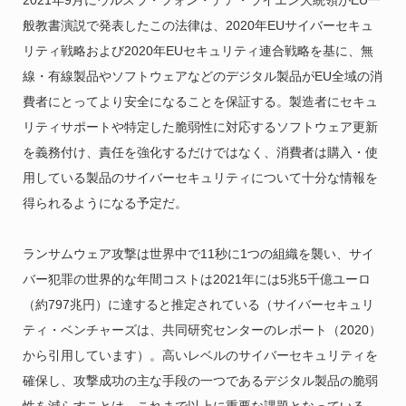
2021年9月にウルスラ・フォン・デア・ライエン大統領がEU一
般教書演説で発表したこの法律は、2020年EUサイバーセキュ
リティ戦略および2020年EUセキュリティ連合戦略を基に、無
線・有線製品やソフトウェアなどのデジタル製品がEU全域の消
費者にとってより安全になることを保証する。製造者にセキュ
リティサポートや特定した脆弱性に対応するソフトウェア更新
を義務付け、責任を強化するだけではなく、消費者は購入・使
用している製品のサイバーセキュリティについて十分な情報を
得られるようになる予定だ。
ランサムウェア攻撃は世界中で11秒に1つの組織を襲い、サイ
バー犯罪の世界的な年間コストは2021年には5兆5千億ユーロ
（約797兆円）に達すると推定されている（サイバーセキュリ
ティ・ベンチャーズは、共同研究センターのレポート（2020）
から引用しています）。高いレベルのサイバーセキュリティを
確保し、攻撃成功の主な手段の一つであるデジタル製品の脆弱