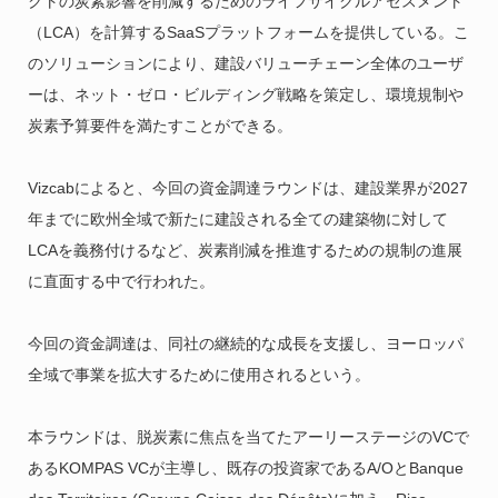
クトの炭素影響を削減するためのライフサイクルアセスメント
（LCA）を計算するSaaSプラットフォームを提供している。こ
のソリューションにより、建設バリューチェーン全体のユーザ
ーは、ネット・ゼロ・ビルディング戦略を策定し、環境規制や
炭素予算要件を満たすことができる。
Vizcabによると、今回の資金調達ラウンドは、建設業界が2027
年までに欧州全域で新たに建設される全ての建築物に対して
LCAを義務付けるなど、炭素削減を推進するための規制の進展
に直面する中で行われた。
今回の資金調達は、同社の継続的な成長を支援し、ヨーロッパ
全域で事業を拡大するために使用されるという。
本ラウンドは、脱炭素に焦点を当てたアーリーステージのVCで
あるKOMPAS VCが主導し、既存の投資家であるA/OとBanque