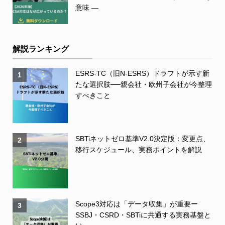
意味 ―
解説ランキング
ESRS-TC（旧N-ESRS）ドラフトが示す新
1
たな選択肢──親会社・欧州子会社が今整理
すべきこと
SBTiネットゼロ基準V2.0決定版：変更点、
2
移行スケジュール、実務ポイントを解説
Scope3対応は「データ収集」が重要ー
3
SSBJ・CSRD・SBTiに共通する実務基盤と