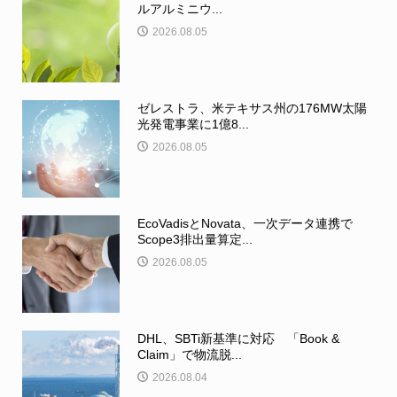
ルアルミニウ...
2026.08.05
ゼレストラ、米テキサス州の176MW太陽
光発電事業に1億8...
2026.08.05
EcoVadisとNovata、一次データ連携で
Scope3排出量算定...
2026.08.05
DHL、SBTi新基準に対応 「Book &
Claim」で物流脱...
2026.08.04