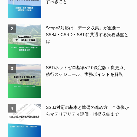
すべきこと
Scope3対応は「データ収集」が重要ー
2
SSBJ・CSRD・SBTiに共通する実務基盤と
は
SBTiネットゼロ基準V2.0決定版：変更点、
3
移行スケジュール、実務ポイントを解説
SSBJ対応の基本と準備の進め方 全体像か
4
らマテリアリティ評価・指標収集まで