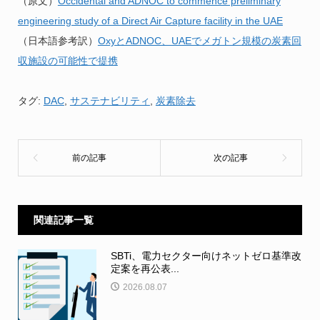
（原文）
Occidental and ADNOC to commence preliminary
engineering study of a Direct Air Capture facility in the UAE
（日本語参考訳）
OxyとADNOC、UAEでメガトン規模の炭素回
収施設の可能性で提携
タグ:
DAC
,
サステナビリティ
,
炭素除去
関連記事一覧
SBTi、電力セクター向けネットゼロ基準改
定案を再公表...
2026.08.07