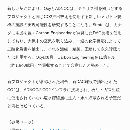
新しい契約により、OxyとADNOCは、テキサス州を拠点とする
プロジェクトと同じCO2抽出技術を使用する新しいメガトン規
模の施設の実現可能性を研究することになる。Stratosは、カナ
ダに本拠を置くCarbon Engineeringが開発したDAC技術を使用
しており、大気中の空気を取り込み、一連の化学反応によって
二酸化炭素を抽出し、それを濃縮、精製、圧縮して永久貯蔵ま
たは利用する。Oxyは8月、Carbon Engineeringを11億ドル
（約1,640億円）で買収することで合意したと発表した。
新プロジェクトが承認された場合、新DAC施設で抽出された
CO2は、ADNOCのCO2インフラに接続され、石油・ガス生産
に使用されていない塩水貯留層に注入・永久貯蔵される予定だ
と両社は述べている。
【参照ページ】