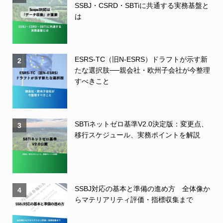
SSBJ・CSRD・SBTiに共通する実務基盤と
は
ESRS-TC（旧N-ESRS）ドラフトが示す新
2
たな選択肢──親会社・欧州子会社が今整理
すべきこと
SBTiネットゼロ基準V2.0決定版：変更点、
3
移行スケジュール、実務ポイントを解説
SSBJ対応の基本と準備の進め方 全体像か
4
らマテリアリティ評価・指標収集まで