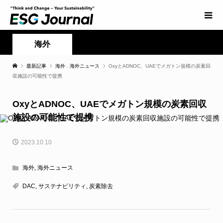
海外
最新記事
海外
,
海外ニュース
OxyとADNOC、UAEでメガトン規模の炭素回
収施設の可能性で提携
OxyとADNOC、UAEでメガトン規模の炭素回収
施設の可能性で提携
2023.10.10
海外
,
海外ニュース
DAC
,
サステナビリティ
,
炭素除去