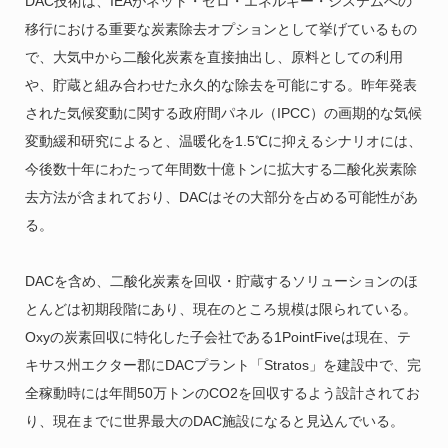
DAC技術は、IEAがネット・ゼロ・エネルギー・システムへの
移行における重要な炭素除去オプションとして挙げているもの
で、大気中から二酸化炭素を直接抽出し、原料としての利用
や、貯蔵と組み合わせた永久的な除去を可能にする。昨年発表
された気候変動に関する政府間パネル（IPCC）の画期的な気候
変動緩和研究によると、温暖化を1.5℃に抑えるシナリオには、
今後数十年にわたって年間数十億トンに拡大する二酸化炭素除
去方法が含まれており、DACはその大部分を占める可能性があ
る。
DACを含め、二酸化炭素を回収・貯蔵するソリューションのほ
とんどは初期段階にあり、現在のところ規模は限られている。
Oxyの炭素回収に特化した子会社である1PointFiveは現在、テ
キサス州エクター郡にDACプラント「Stratos」を建設中で、完
全稼動時には年間50万トンのCO2を回収するよう設計されてお
り、現在までに世界最大のDAC施設になると見込んでいる。