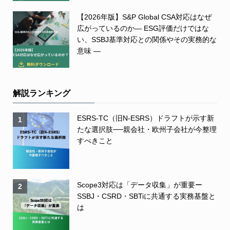
【2026年版】S&P Global CSA対応はなぜ
広がっているのか― ESG評価だけではな
い、SSBJ基準対応との関係やその実務的な
意味 ―
解説ランキング
ESRS-TC（旧N-ESRS）ドラフトが示す新
1
たな選択肢──親会社・欧州子会社が今整理
すべきこと
Scope3対応は「データ収集」が重要ー
2
SSBJ・CSRD・SBTiに共通する実務基盤と
は