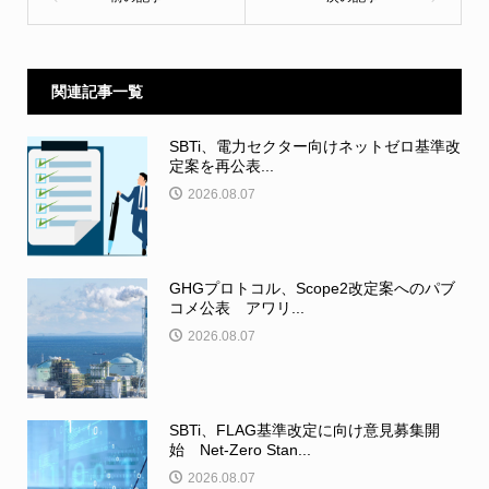
関連記事一覧
SBTi、電力セクター向けネットゼロ基準改
定案を再公表...
2026.08.07
GHGプロトコル、Scope2改定案へのパブ
コメ公表 アワリ...
2026.08.07
SBTi、FLAG基準改定に向け意見募集開
始 Net-Zero Stan...
2026.08.07