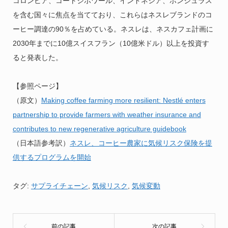
コロンビア、コートジボワール、インドネシア、ホンジュラス
を含む国々に焦点を当てており、これらはネスレブランドのコ
ーヒー調達の90％を占めている。ネスレは、ネスカフェ計画に
2030年までに10億スイスフラン（10億米ドル）以上を投資す
ると発表した。
【参照ページ】
（原文）
Making coffee farming more resilient: Nestlé enters
partnership to provide farmers with weather insurance and
contributes to new regenerative agriculture guidebook
（日本語参考訳）
ネスレ、コーヒー農家に気候リスク保険を提
供するプログラムを開始
タグ:
サプライチェーン
,
気候リスク
,
気候変動