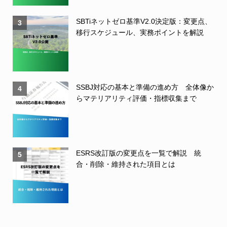
SBTiネットゼロ基準V2.0決定版：変更点、
3
移行スケジュール、実務ポイントを解説
SSBJ対応の基本と準備の進め方 全体像か
4
らマテリアリティ評価・指標収集まで
ESRS改訂版の変更点を一覧で解説 統
5
合・削除・維持された項目とは