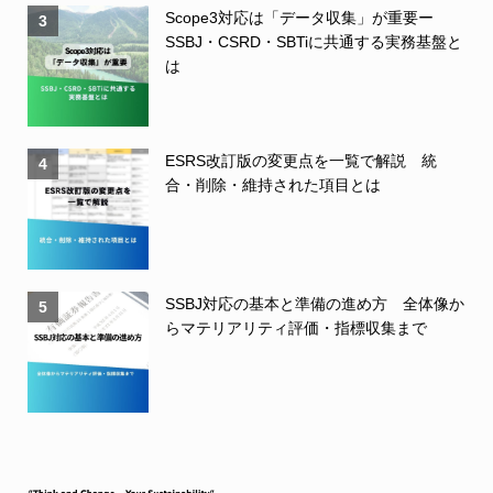
Scope3対応は「データ収集」が重要ー
3
SSBJ・CSRD・SBTiに共通する実務基盤と
は
ESRS改訂版の変更点を一覧で解説 統
4
合・削除・維持された項目とは
SSBJ対応の基本と準備の進め方 全体像か
5
らマテリアリティ評価・指標収集まで