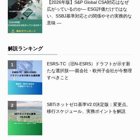
【2026年版】S&P Global CSA対応はなぜ
広がっているのか― ESG評価だけではな
い、SSBJ基準対応との関係やその実務的な
意味 ―
解説ランキング
ESRS-TC（旧N-ESRS）ドラフトが示す新
1
たな選択肢──親会社・欧州子会社が今整理
すべきこと
SBTiネットゼロ基準V2.0決定版：変更点、
2
移行スケジュール、実務ポイントを解説