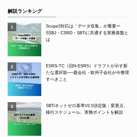
解説ランキング
Scope3対応は「データ収集」が重要ー
1
SSBJ・CSRD・SBTiに共通する実務基盤と
は
ESRS-TC（旧N-ESRS）ドラフトが示す新
2
たな選択肢──親会社・欧州子会社が今整理
すべきこと
SBTiネットゼロ基準V2.0決定版：変更点、
3
移行スケジュール、実務ポイントを解説