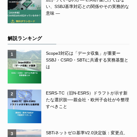
い、SSBJ基準対応との関係やその実務的な
意味 ―
解説ランキング
Scope3対応は「データ収集」が重要ー
1
SSBJ・CSRD・SBTiに共通する実務基盤と
は
ESRS-TC（旧N-ESRS）ドラフトが示す新
2
たな選択肢──親会社・欧州子会社が今整理
すべきこと
SBTiネットゼロ基準V2.0決定版：変更点、
3