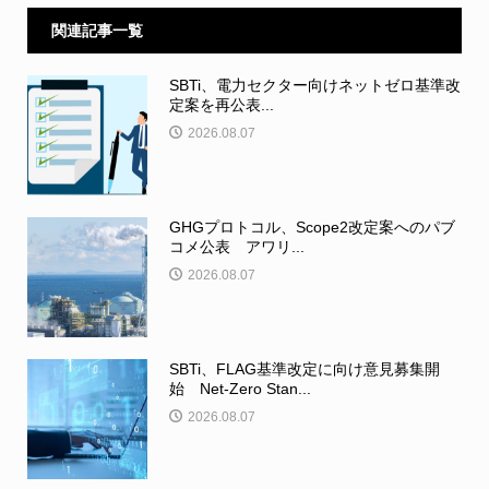
関連記事一覧
SBTi、電力セクター向けネットゼロ基準改
定案を再公表...
2026.08.07
GHGプロトコル、Scope2改定案へのパブ
コメ公表 アワリ...
2026.08.07
SBTi、FLAG基準改定に向け意見募集開
始 Net-Zero Stan...
2026.08.07