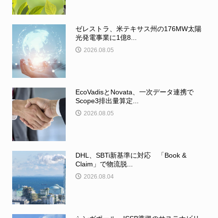
ゼレストラ、米テキサス州の176MW太陽
光発電事業に1億8...
2026.08.05
EcoVadisとNovata、一次データ連携で
Scope3排出量算定...
2026.08.05
DHL、SBTi新基準に対応 「Book &
Claim」で物流脱...
2026.08.04