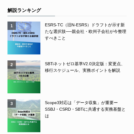
解説ランキング
ESRS-TC（旧N-ESRS）ドラフトが示す新
1
たな選択肢──親会社・欧州子会社が今整理
すべきこと
SBTiネットゼロ基準V2.0決定版：変更点、
2
移行スケジュール、実務ポイントを解説
Scope3対応は「データ収集」が重要ー
3
SSBJ・CSRD・SBTiに共通する実務基盤と
は