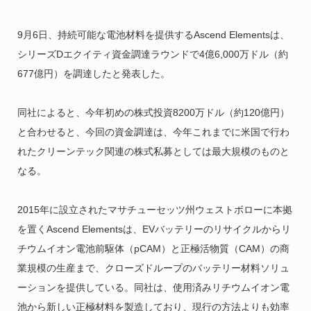
9月6日、持続可能な電池材料を提供するAscend Elementsは、
シリーズDエクイティ資金調達ラウンドで4億6,000万ドル（約
677億円）を調達したと発表した。
同社によると、今年初めの株式投資8200万ドル（約120億円）
と合わせると、今回の資金調達は、今年これまでに米国で行わ
れたクリーンテック関連の株式私募としては最大規模のものと
なる。
2015年に設立されたマサチューセッツ州ウェストボローに本拠
を置くAscend Elementsは、EVバッテリーのリサイクルからリ
チウムイオン電池前駆体（pCAM）と正極活物質（CAM）の商
業規模の生産まで、クローズドループのバッテリー材料ソリュ
ーションを提供している。同社は、使用済みリチウムイオン電
池から新しい正極材料を製造しており、現行の方法よりも効率