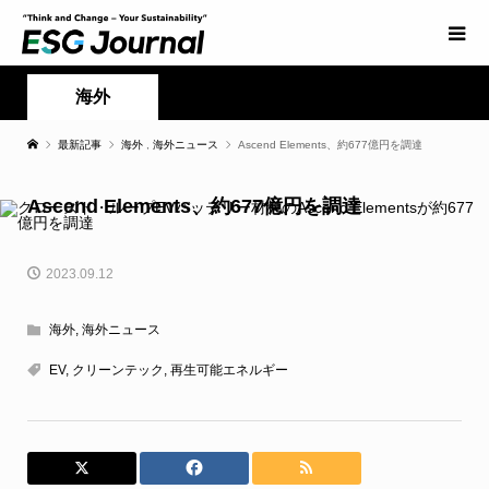
海外
最新記事
海外
,
海外ニュース
Ascend Elements、約677億円を調達
Ascend Elements、約677億円を調達
2023.09.12
海外
,
海外ニュース
EV
,
クリーンテック
,
再生可能エネルギー