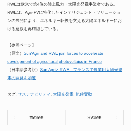
RWEは欧米で第4位の陸上風力・太陽光発電事業者である。
RWEは、Agri-PVに特化したインテリジェント・ソリューショ
ンの展開により、エネルギー転換を支える太陽エネルギーにお
ける意欲を再確認している。
【参照ページ】
（原文）
Sun’Agri and RWE join forces to accelerate
development of agricultural photovoltaics in France
（日本語参考訳）
Sun’AgriとRWE、フランスで農業用太陽光発
電の開発を加速
タグ:
サステナビリティ
,
太陽光発電
,
気候変動