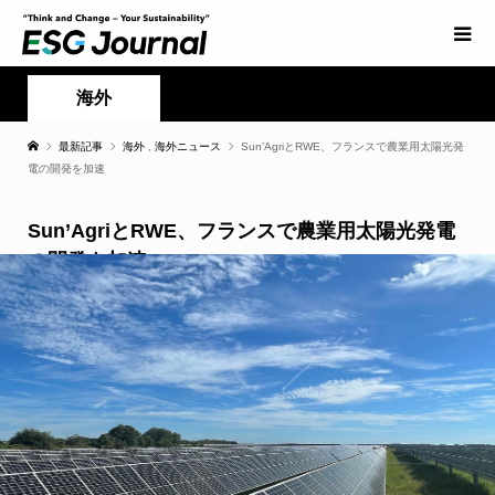
海外
最新記事
海外
,
海外ニュース
Sun’AgriとRWE、フランスで農業用太陽光発
電の開発を加速
Sun’AgriとRWE、フランスで農業用太陽光発電
の開発を加速