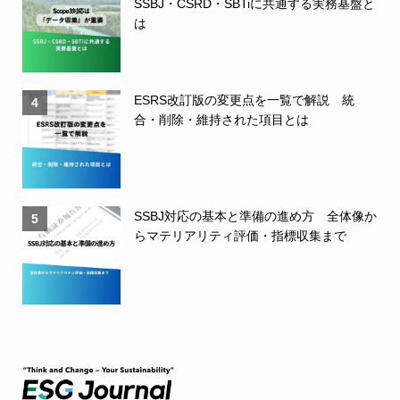
SSBJ・CSRD・SBTiに共通する実務基盤と
は
ESRS改訂版の変更点を一覧で解説 統
4
合・削除・維持された項目とは
SSBJ対応の基本と準備の進め方 全体像か
5
らマテリアリティ評価・指標収集まで