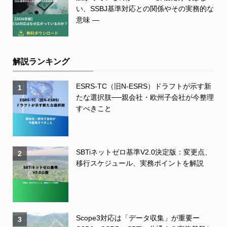
い、SSBJ基準対応との関係やその実務的な
意味 ―
解説ランキング
ESRS-TC（旧N-ESRS）ドラフトが示す新
1
たな選択肢──親会社・欧州子会社が今整理
すべきこと
SBTiネットゼロ基準V2.0決定版：変更点、
2
移行スケジュール、実務ポイントを解説
Scope3対応は「データ収集」が重要ー
3